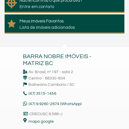
Não encontrou o que procurava?
Entre em contato
Meus imóveis Favoritos
Lista de imóveis adicionados
BARRA NOBRE IMÓVEIS -
MATRIZ BC
Av. Brasil, nº 197 - sala 2
Centro - 88330-834
Balneário Camboriú /
SC
(47)
3515-1456
(47) 9.9260-2674 (WhatsApp)
CRECI/SC 6.566-J
mapa google