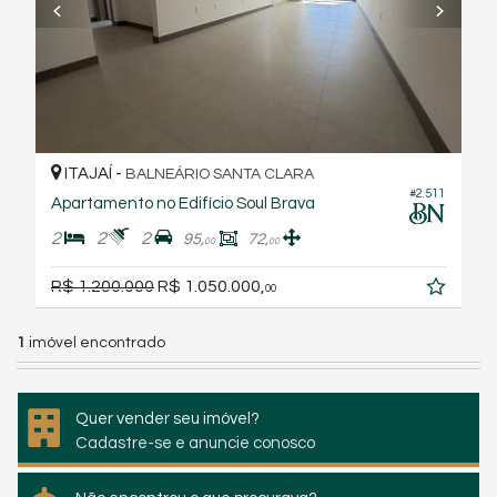
ITAJAÍ -
BALNEÁRIO SANTA CLARA
#2.511
Apartamento no Edifício Soul Brava
2
2
2
95,
72,
00
00
R$ 1.200.000
R$ 1.050.000,
00
1
imóvel encontrado
Quer vender seu imóvel?
Cadastre-se e anuncie conosco