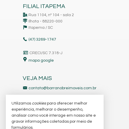
FILIAL ITAPEMA
Rua 1104, nº 104 - sala 2
Ilhota - 88220-000
Itapema /
SC
(47)
3269-1747
CRECI/SC 7.318-J
mapa google
VEJA MAIS
contato@barranobreimoveis.com.br
ligamos para você
Utilizamos
cookies
para oferecer melhor
receba nosso newsletter
experiência, melhorar o desempenho,
analisar como você interage em nosso site e
gravar informações coletadas por meio de
indicadores financeiros
formulários.