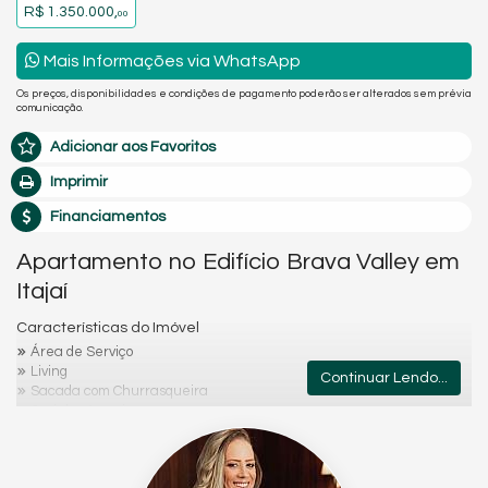
R$ 1.350.000,
00
Mais Informações via WhatsApp
Os preços, disponibilidades e condições de pagamento poderão ser alterados sem prévia
comunicação.
Adicionar aos Favoritos
Imprimir
Financiamentos
Apartamento no Edifício Brava Valley em
Itajaí
Características do Imóvel
Área de Serviço
Living
Continuar Lendo...
Sacada com Churrasqueira
Cozinha Americana
Lavabo
Sala para 3 Ambientes
Características do Empreendimento