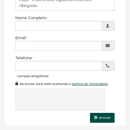
Endereço:
Rua Maurino Vieira
Praia Brava
Nome Completo
Itajaí /
SC
Email
Telefone
*
campos obrigatórios
Ao enviar você está aceitando a
política de privacidade
.
enviar