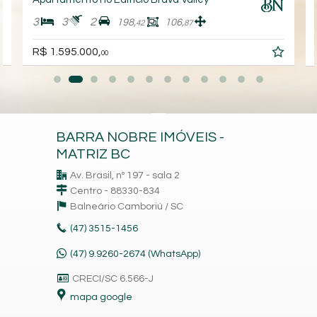
3
3
2
198,
106,
42
87
R$ 1.595.000,
00
BARRA NOBRE IMÓVEIS -
MATRIZ BC
Av. Brasil, nº 197 - sala 2
Centro - 88330-834
Balneário Camboriú /
SC
(47)
3515-1456
(47) 9.9260-2674 (WhatsApp)
CRECI/SC 6.566-J
mapa google