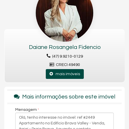
Sauna
Sala de Jogos
Salão de Festas
Cinema
Piscina
Spa
Espaço Gourmet
Espaço Fitness
Playground
Daiane Rosangela Fidencio
Brinquedoteca
Piscina Infantil
(47) 9.9210-0129
Elevador
CRECI 49490
Pomar
Quadra de Tênis
mais imóveis
Quadra de Padel
Lavanderia Coletiva
Espaço Zen
Pìscina Térmica
Mais informações sobre este imóvel
Sala de Reunião
Box de Praia
Hall Decorado e Mobiliado
Mensagem
RoofTop
Lounge
Hidromassagem