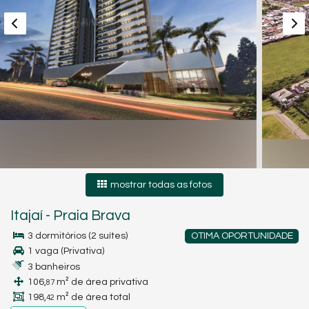
mostrar todas as fotos
Itajaí
-
Praia Brava
3 dormitórios (2 suítes)
OTIMA OPORTUNIDADE
1 vaga (Privativa)
3 banheiros
106,
m² de área privativa
87
198,
m² de área total
42