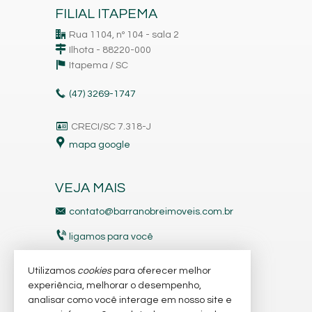
FILIAL ITAPEMA
Rua 1104, nº 104 - sala 2
Ilhota - 88220-000
Itapema /
SC
(47)
3269-1747
CRECI/SC 7.318-J
mapa google
VEJA MAIS
contato@barranobreimoveis.com.br
ligamos para você
receba nosso newsletter
Utilizamos
cookies
para oferecer melhor
experiência, melhorar o desempenho,
analisar como você interage em nosso site e
indicadores financeiros