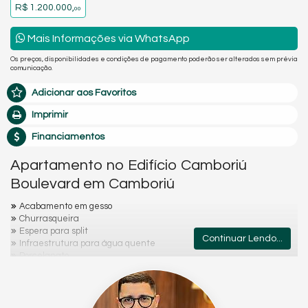
R$ 1.200.000,
00
Mais Informações via WhatsApp
Os preços, disponibilidades e condições de pagamento poderão ser alterados sem prévia
comunicação.
Adicionar aos Favoritos
Imprimir
Financiamentos
Apartamento no Edifício Camboriú
Boulevard em Camboriú
Acabamento em gesso
Churrasqueira
Espera para split
Continuar Lendo...
Infraestrutura para água quente
Porcelanato
Sacada
Churrasqueira à carvão na sacada
Porcelanato na área social
Piso vinílico na área intima