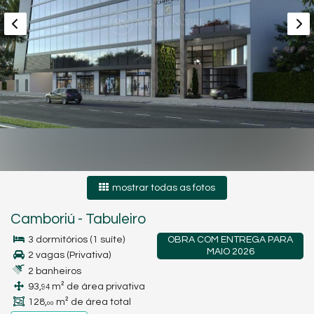
mostrar todas as fotos
Camboriú
-
Tabuleiro
3 dormitórios (1 suíte)
OBRA COM ENTREGA PARA
MAIO 2026
2 vagas (Privativa)
2 banheiros
93,
m² de área privativa
94
128,
m² de área total
00