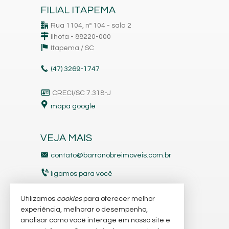
FILIAL ITAPEMA
Rua 1104, nº 104 - sala 2
Ilhota - 88220-000
Itapema /
SC
(47)
3269-1747
CRECI/SC 7.318-J
mapa google
VEJA MAIS
contato@barranobreimoveis.com.br
ligamos para você
receba nosso newsletter
Utilizamos
cookies
para oferecer melhor
experiência, melhorar o desempenho,
analisar como você interage em nosso site e
indicadores financeiros