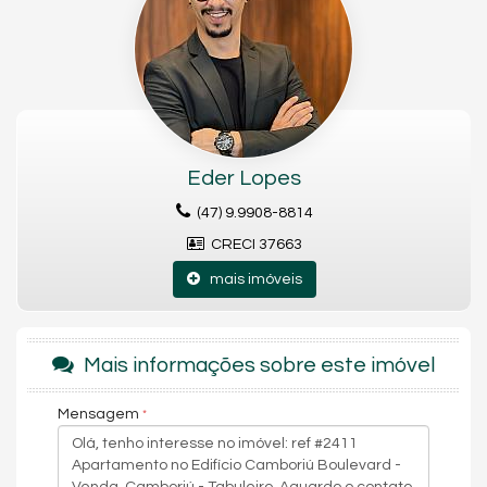
Portas laqueadas
Infraestrutura aquecimento gás
Rebaixo em gesso
Academia
Bar
Bicicletário
Brinquedoteca
Elevador
Espaço gourmet
Eder Lopes
Guarita de segurança
Lounge
(47) 9.9908-8814
Piscina adulto
CRECI 37663
Piscina infantil
Playground
mais imóveis
Rooftop
Sala de jogos
Salão de festas
Sauna
Mais informações sobre este imóvel
Spa
Área total 43.272,17 m²
1 Torre
Mensagem
40 Pavimentos
256 Unidades
128 Unidades com 02 dormitórios
128 Unidades com 03 dormitórios