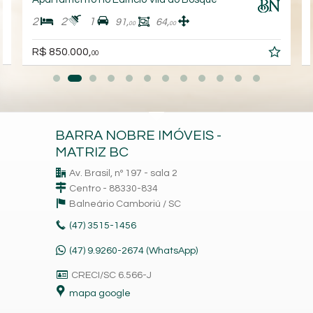
2
2
1
91,
64,
00
00
R$ 850.000,
00
BARRA NOBRE IMÓVEIS -
MATRIZ BC
Av. Brasil, nº 197 - sala 2
Centro - 88330-834
Balneário Camboriú /
SC
(47)
3515-1456
(47) 9.9260-2674 (WhatsApp)
CRECI/SC 6.566-J
mapa google