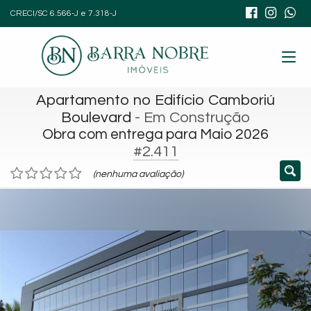
CRECI/SC 6.566-J e 7.318-J
Apartamento no Edifício Camboriú
Boulevard
- Em Construção
Obra com entrega para Maio 2026
#2.411
(nenhuma avaliação)