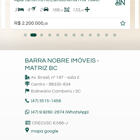
3
4
2
168,
133,
00
00
R$ 2.200.000,
00
BARRA NOBRE IMÓVEIS -
MATRIZ BC
Av. Brasil, nº 197 - sala 2
Centro - 88330-834
Balneário Camboriú /
SC
(47)
3515-1456
(47) 9.9260-2674 (WhatsApp)
CRECI/SC 6.566-J
mapa google