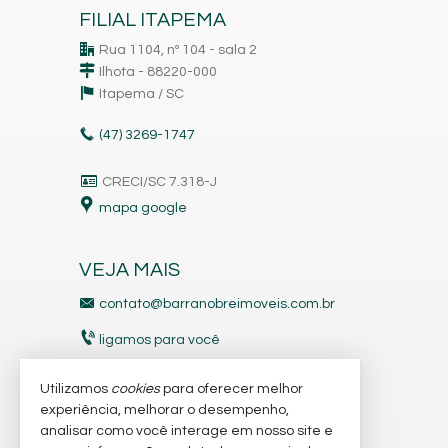
FILIAL ITAPEMA
Rua 1104, nº 104 - sala 2
Ilhota - 88220-000
Itapema /
SC
(47)
3269-1747
CRECI/SC 7.318-J
mapa google
VEJA MAIS
contato@barranobreimoveis.com.br
ligamos para você
receba nosso newsletter
Utilizamos
cookies
para oferecer melhor
experiência, melhorar o desempenho,
analisar como você interage em nosso site e
indicadores financeiros