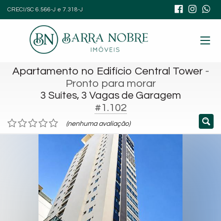
CRECI/SC 6.566-J e 7.318-J
Apartamento no Edifício Central Tower
-
Pronto para morar
3 Suítes, 3 Vagas de Garagem
#1.102
(nenhuma avaliação)