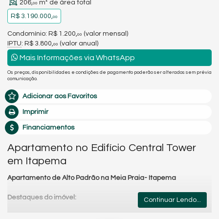
206,
m² de área total
00
R$ 3.190.000,
00
Condomínio: R$ 1.200,
(valor mensal)
00
IPTU
: R$ 3.800,
(valor anual)
00
Mais Informações via WhatsApp
Os preços, disponibilidades e condições de pagamento poderão ser alterados sem prévia
comunicação.
Adicionar aos Favoritos
Imprimir
Financiamentos
Apartamento no Edifício Central Tower
em Itapema
Apartamento de Alto Padrão na Meia Praia- Itapema
Destaques do imóvel:
Continuar Lendo...
156,00 m² de área privativa;