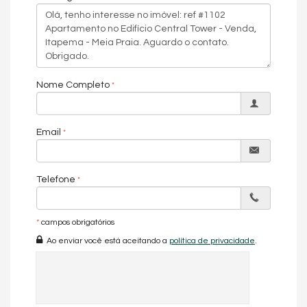
Living
Porcelanato
Sala de Estar
Vista para o mar
Academia
Elevador
Nome Completo
Entrada p/ banhistas e box de praia
Espaço gourmet
Estar Social
Hall de entrada decorado e mobiliado
Email
Heliponto
Internet
Piscina
Piscina adulto
Telefone
Piscina infantil
Sala de games
Sala de jogos
Salão de festas
*
campos obrigatórios
Solarium
Ao enviar você está aceitando a
política de privacidade
.
Características do Imóvel
Ar Condicionado
Carpete
Internet / WiFi
Piso Porcelanato