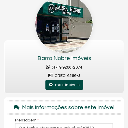
* 2 vagas de garagem
🏖 Lazer com salão de festas, academia, sala de jogos e
espaço gourmet.
Barra Nobre Imóveis
(47) 9.9260-2674
CRECI 6566-J
mais imóveis
Mais informações sobre este imóvel
Mensagem