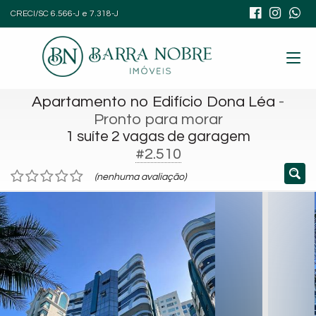
CRECI/SC 6.566-J e 7.318-J
Apartamento no Edifício Dona Léa
-
Pronto para morar
1 suíte 2 vagas de garagem
#2.510
(nenhuma avaliação)