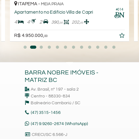
ITAPEMA -
MEIA PRAIA
4
#014
Apartamento no Edifício Villa de Capri
4
4
2
390,
202,
00
00
R$ 4.950.000,
00
BARRA NOBRE IMÓVEIS -
MATRIZ BC
Av. Brasil, nº 197 - sala 2
Centro - 88330-834
Balneário Camboriú /
SC
(47)
3515-1456
(47) 9.9260-2674 (WhatsApp)
CRECI/SC 6.566-J