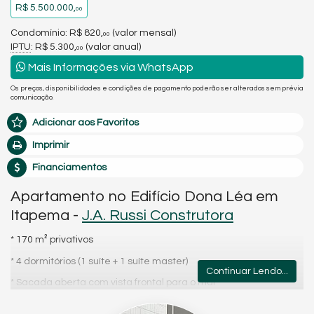
R$ 5.500.000,
00
Condomínio: R$ 820,
(valor mensal)
00
IPTU
: R$ 5.300,
(valor anual)
00
Mais Informações via WhatsApp
Os preços, disponibilidades e condições de pagamento poderão ser alterados sem prévia
comunicação.
Adicionar aos Favoritos
Imprimir
Financiamentos
Apartamento no Edifício Dona Léa em
Itapema -
J.A. Russi Construtora
* 170 m² privativos
* 4 dormitórios (1 suíte + 1 suíte master)
Continuar Lendo...
* Sacada aberta com vista frontal para o mar
* Churrasqueira a carvão