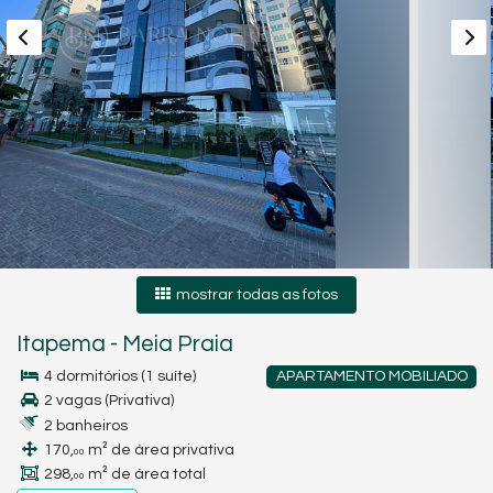
mostrar todas as fotos
Itapema
-
Meia Praia
4 dormitórios (1 suíte)
APARTAMENTO MOBILIADO
2 vagas (Privativa)
2 banheiros
170,
m² de área privativa
00
298,
m² de área total
00