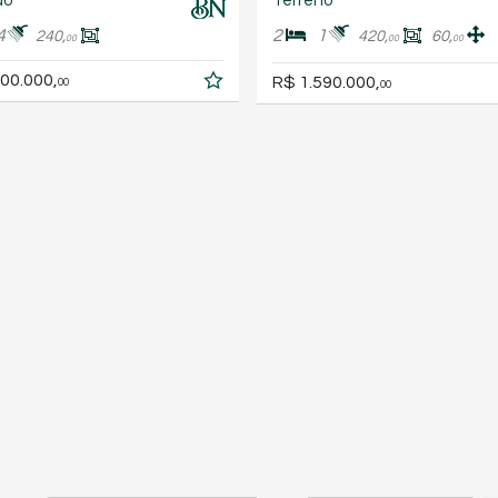
do
Terreno
4
2
1
240,
420,
60,
00
00
00
00.000,
R$ 1.590.000,
00
00