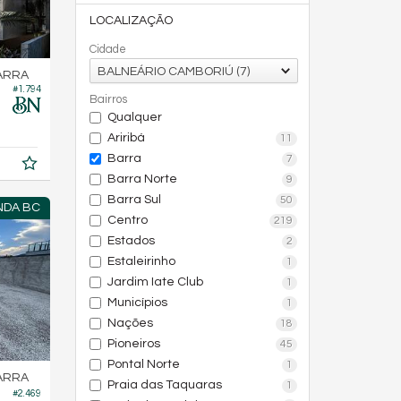
LOCALIZAÇÃO
Cidade
BALNEÁRIO CAMBORIÚ (7)
ARRA
#1.794
Bairros
Qualquer
Ariribá
11
Barra
7
Barra Norte
9
Barra Sul
50
NDA BC
Centro
219
Estados
2
Estaleirinho
1
Jardim Iate Club
1
Municípios
1
Nações
18
Pioneiros
45
Pontal Norte
1
ARRA
Praia das Taquaras
1
#2.469