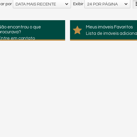
ar por
Exibir
DATA MAIS RECENTE
24 POR PÁGINA
Não encontrou o que
Meus imóveis Favoritos
procurava?
Lista de imóveis adicion
Entre em contato