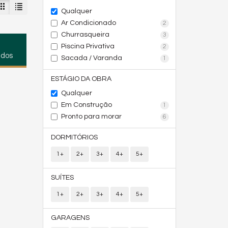
Qualquer
Ar Condicionado
2
Churrasqueira
3
Piscina Privativa
2
ados
Sacada / Varanda
1
ESTÁGIO DA OBRA
Qualquer
Em Construção
1
Pronto para morar
6
DORMITÓRIOS
1+
2+
3+
4+
5+
SUÍTES
1+
2+
3+
4+
5+
GARAGENS