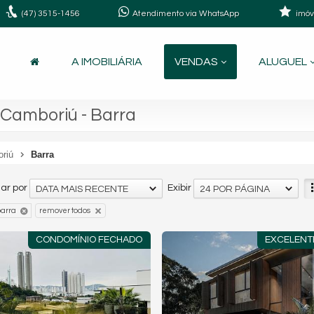
(47)
3515-1456
Atendimento via WhatsApp
imóv
A IMOBILIÁRIA
VENDAS
ALUGUEL
 Camboriú - Barra
oriú
Barra
ar por
Exibir
DATA MAIS RECENTE
24 POR PÁGINA
arra
remover todos
CONDOMÍNIO FECHADO
EXCELENT