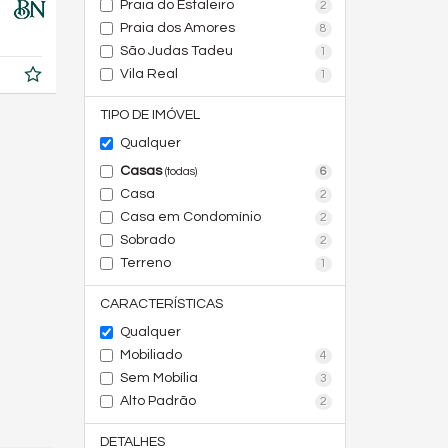
Praia do Estaleiro
2
Praia dos Amores
8
São Judas Tadeu
1
Vila Real
1
TIPO DE IMÓVEL
Qualquer
Casas
6
(todas)
Casa
2
Casa em Condomínio
2
Sobrado
2
Terreno
1
CARACTERÍSTICAS
Qualquer
Mobiliado
4
Sem Mobília
3
Alto Padrão
2
DETALHES