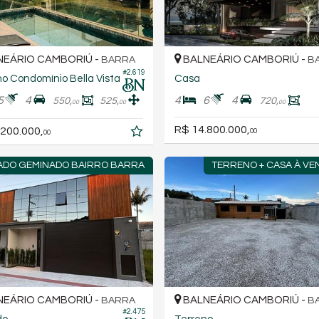
EÁRIO CAMBORIÚ -
BALNEÁRIO CAMBORIÚ -
BARRA
B
#2.619
o Condomínio Bella Vista
Casa
5
4
4
6
4
550,
525,
720,
00
00
00
R$ 14.800.000,
.200.000,
00
00
DO GEMINADO BAIRRO BARRA
TERRENO + CASA À VE
EÁRIO CAMBORIÚ -
BALNEÁRIO CAMBORIÚ -
BARRA
B
#2.475