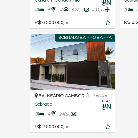
Casa em Condomínio
Sobra
4
5
4
3
522,
431,
17
00
R$ 2.5
R$ 6.500.000,
00
SOBRADO BAIRRO BARRA
BALNEÁRIO CAMBORIÚ -
BARRA
#2.476
Sobrado
3
4
240,
00
R$ 2.500.000,
00