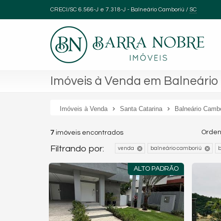
CRECI/SC 6.566-J e 7.318-J
- Balneário Camboriú /
SC
Imóveis à Venda em Balneário
Imóveis à Venda
Santa Catarina
Balneário Camb
Orden
7
imóveis encontrados
Filtrando por:
venda
balneário camboriú
b
ALTO PADRÃO