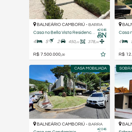
BALNEÁRIO CAMBORIÚ -
BALN
BARRA
#2.646
Casa no Bella Vista Residence Club
Casa n
4
5
2
4
450,
378,
00
06
R$ 7.500.000,
R$ 12
00
CASA MOBILIADA
SOBRA
BALNEÁRIO CAMBORIÚ -
BALN
BARRA
#2.046