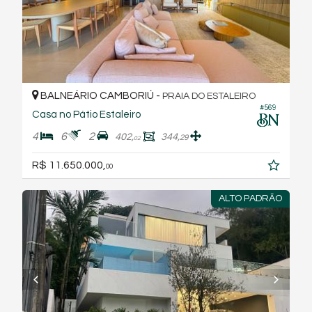
BALNEÁRIO CAMBORIÚ -
PRAIA DO ESTALEIRO
#569
Casa no Pátio Estaleiro
4
6
2
402,
344,
29
02
R$ 11.650.000,
00
ALTO PADRÃO