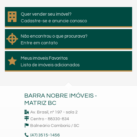
Quer vender seu imóvel?
Cadastre-se e anuncie conosco
Não encontrou o que procurava?
Entre em contato
Meus imóveis Favoritos
Lista de imóveis adicionados
BARRA NOBRE IMÓVEIS -
MATRIZ BC
Av. Brasil, nº 197 - sala 2
Centro - 88330-834
Balneário Camboriú /
SC
(47)
3515-1456