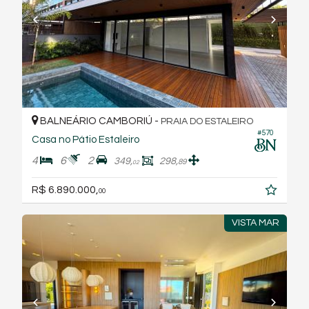
BALNEÁRIO CAMBORIÚ -
PRAIA DO ESTALEIRO
#570
Casa no Pátio Estaleiro
4
6
2
349,
298,
89
02
R$ 6.890.000,
00
VISTA MAR