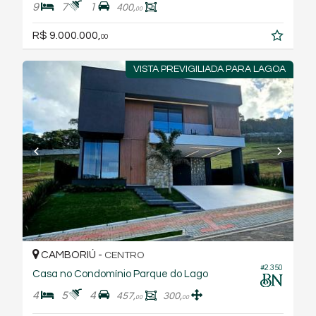
9
7
1
400,
00
R$ 9.000.000,
00
VISTA PREVIGILIADA PARA LAGOA
CAMBORIÚ -
CENTRO
#2.350
Casa no Condomínio Parque do Lago
4
5
4
457,
300,
00
00