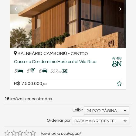
BALNEÁRIO CAMBORIÚ -
CENTRO
#2.498
Casa no Condomínio Horizontal Vila Rica
5
5
6
537,
00
R$ 7.500.000,
00
15
imóveis encontrados
Exibir
24 POR PÁGINA
Ordenar por
DATA MAIS RECENTE
(nenhuma avaliação)