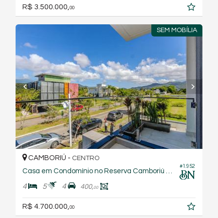
R$ 3.500.000,
00
SEM MOBÍLIA
CAMBORIÚ -
CENTRO
#1.952
Casa em Condomínio no Reserva Camboriú Golf Club
4
5
4
400,
00
R$ 4.700.000,
00