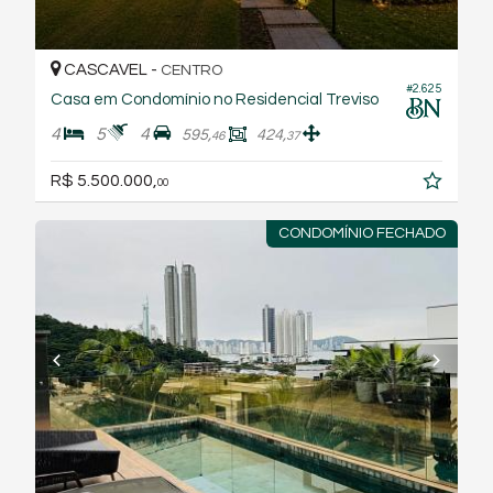
CASCAVEL -
CENTRO
#2.625
Casa em Condomínio no Residencial Treviso
4
5
4
595,
424,
46
37
R$ 5.500.000,
00
CONDOMÍNIO FECHADO