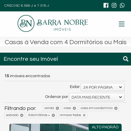
CRECI/SC 6.566-J e 7.318-J
Casas à Venda com 4 Dormitórios ou Mais
Encontre seu Imóvel
15
imóveis encontrados
Exibir
24 POR PÁGINA
Ordenar por
DATA MAIS RECENTE
Filtrando por:
venda
casa
casa em condomínio
sobrado
4 dormitórios +
remover todos
ALTO PADRÃO