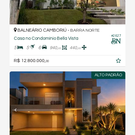
BALNEÁRIO CAMBORIÚ -
BARRA NORTE
#2.627
Casa no Condomínio Bella Vista
5
5
6
940,
440,
00
00
R$ 12.800.000,
00
ALTO PADRÃO