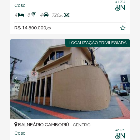
#1.794
Casa
4
6
4
720,
00
R$ 14.800.000,
00
LOCALIZAÇÃO PRIVILEGIADA
BALNEÁRIO CAMBORIÚ -
CENTRO
#2.139
Casa