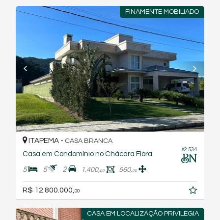
FINAMENTE MOBILIADO
ITAPEMA -
CASA BRANCA
#2.534
Casa em Condomínio no Chácara Flora
5
5
2
1.400,
560,
00
00
R$ 12.800.000,
00
CASA EM LOCALIZAÇÃO PRIVILEGIA