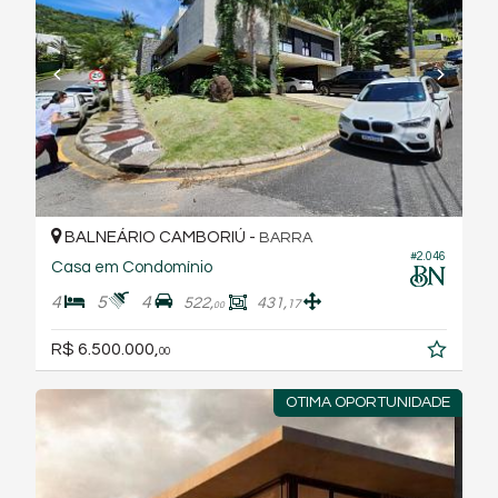
BALNEÁRIO CAMBORIÚ -
BARRA
#2.046
Casa em Condomínio
4
5
4
522,
431,
17
00
R$ 6.500.000,
00
OTIMA OPORTUNIDADE