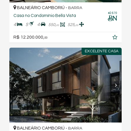
BALNEÁRIO CAMBORIÚ -
BARRA
#2.619
Casa no Condomínio Bella Vista
4
5
4
550,
525,
00
00
R$ 12.200.000,
00
EXCELENTE CASA
BALNEÁRIO CAMBORIÚ -
BARRA