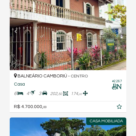
BALNEÁRIO CAMBORIÚ -
CENTRO
#2.267
Casa
6
4
3
202,
174,
50
00
R$ 4.700.000,
00
CASA MOBILIADA