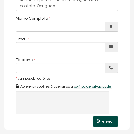
Sistema de segurança com câmeras
Iluminação técnica com LED
Som ambiente na área de lazer
Isolamento com manta acústica
Nome Completo
Portão e porteiro eletrônicos
Gerador de energia
Piso antiderrapante nas garagens
Email
Rebaixo de gesso inclusive nos pavimentos de garagem
Características do Imóvel
Churrasqueira
Piso Porcelanato
Telefone
Infra para Ar Split
Acabamento em Gesso
Living
*
campos obrigatórios
Sacada / Varanda
Ao enviar você está aceitando a
política de privacidade
.
Lavabo
Características do Empreendimento
Gerador
Medidores Individuais
Portão Eletrônico
Bicicletário
enviar
Elevador
Entrada para Banhistas
Box de Praia