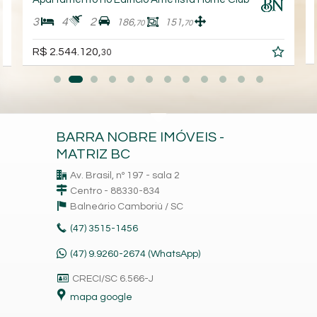
3
4
2
186,
151,
70
70
R$ 2.544.120,
30
BARRA NOBRE IMÓVEIS -
MATRIZ BC
Av. Brasil, nº 197 - sala 2
Centro - 88330-834
Balneário Camboriú /
SC
(47)
3515-1456
(47) 9.9260-2674 (WhatsApp)
CRECI/SC 6.566-J
mapa google