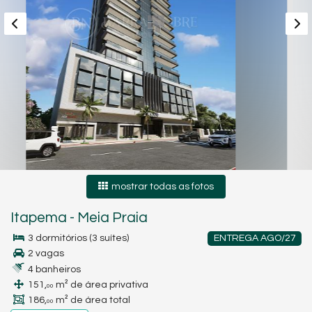
mostrar todas as fotos
Itapema
-
Meia Praia
3 dormitórios (3 suítes)
ENTREGA AGO/27
2 vagas
4 banheiros
151,
m² de área privativa
00
186,
m² de área total
00