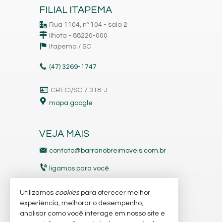
FILIAL ITAPEMA
Rua 1104, nº 104 - sala 2
Ilhota - 88220-000
Itapema /
SC
(47)
3269-1747
CRECI/SC 7.318-J
mapa google
VEJA MAIS
contato@barranobreimoveis.com.br
ligamos para você
receba nosso newsletter
Utilizamos
cookies
para oferecer melhor
experiência, melhorar o desempenho,
analisar como você interage em nosso site e
indicadores financeiros