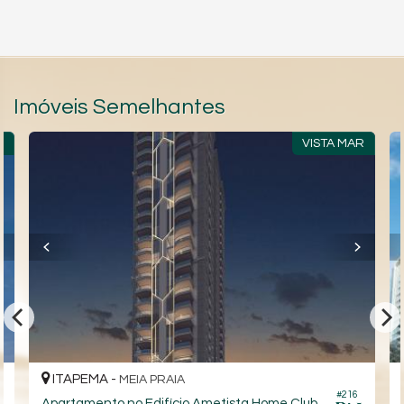
Hall Decorado e Mobiliado
Imóveis Semelhantes
7
VISTA MAR
ITAPEMA -
MEIA PRAIA
#216
Apartamento no Edifício Ametista Home Club