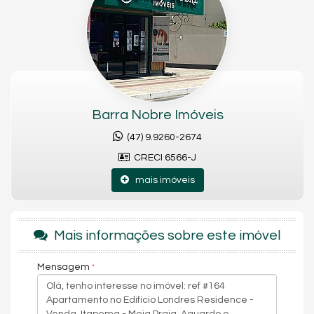
2 vagas de garagem;
Acabamentos de alto padrão;
Empreendimento com área de lazer completa;
Na Meia Praia .
Barra Nobre Imóveis
Acabamento em gesso
Churrasqueira
(47) 9.9260-2674
Espera para split
Gás Individual
CRECI 6566-J
Infraestrutura para água quente
Lavabo
mais imóveis
Living
Porcelanato
Sacada
Portas e rodapés laqueados em branco
Mais informações sobre este imóvel
Bicicletário
Elevador
Mensagem
Entrada p/ banhistas e box de praia
Hall de entrada decorado e mobiliado
Medidores de água, luz e gás individuais
Fachada contemporânea totalmente pastilhada