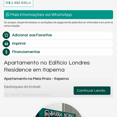
R$ 2.482.830,
41
Mais Informações via WhatsApp
Os preços, disponibilidades e condições de pagamento poderão ser alterados sem prévia
comunicação.
Adicionar aos Favoritos
Imprimir
Financiamentos
Apartamento no Edifício Londres
Residence em Itapema
Apartamento na Meia Praia - Itapema
Destaques do imóvel:
Continuar Lendo...
151,00 m² de área privativa;
3 suítes;
Lavabo;