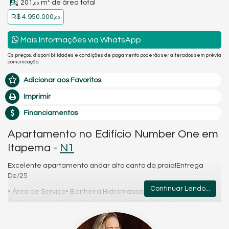
201,
m² de área total
00
R$ 4.950.000,
00
Mais Informações via WhatsApp
Os preços, disponibilidades e condições de pagamento poderão ser alterados sem prévia
comunicação.
Adicionar aos Favoritos
Imprimir
Financiamentos
Apartamento no Edifício Number One em
Itapema -
N1
Excelente apartamento andar alto canto da praia!Entrega
De/25
Continuar Lendo...
• Área de Serviço• Banheira Hidromassagem• Churrasqueira•
Cozinha• Lavabo• Living• Sacada• Sala de Estar• Sala de
jantar• Sala de TV