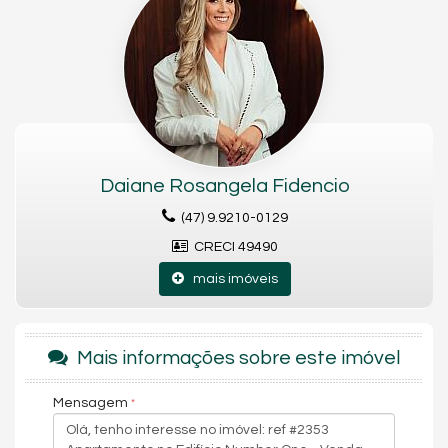
Características do Empreendimento
Sauna
Sala de Jogos
Piscina
Quadra Esportiva
Spa
Espaço Gourmet
Espaço Fitness
Playground
Brinquedoteca
Daiane Rosangela Fidencio
Piscina Infantil
(47) 9.9210-0129
Endereço:
CRECI 49490
Rua joao F Pio
mais imóveis
Centro
Itapema /
SC
Mais informações sobre este imóvel
Mensagem