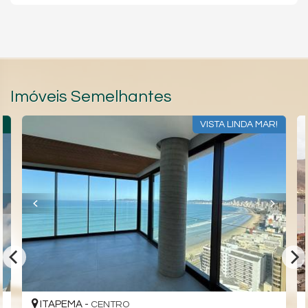
Imóveis Semelhantes
R
VISTA LINDA MAR!
ITAPEMA -
CENTRO