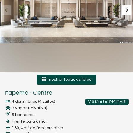
mostrar todas as fotos
Itapema
-
Centro
4 dormitórios (4 suítes)
VISTA ETERNA MAR!
3 vagas (Privativa)
5 banheiros
Frente para o mar
180,
m² de área privativa
00