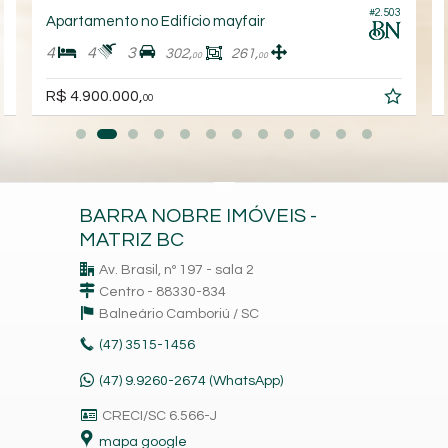
#2.503
Apartamento no Edifício mayfair
4
4
3
302,
261,
00
00
R$ 4.900.000,
00
BARRA NOBRE IMÓVEIS -
MATRIZ BC
Av. Brasil, nº 197 - sala 2
Centro - 88330-834
Balneário Camboriú /
SC
(47)
3515-1456
(47) 9.9260-2674 (WhatsApp)
CRECI/SC 6.566-J
mapa google