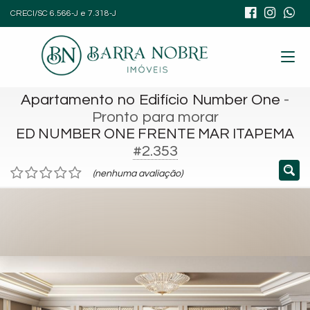
CRECI/SC 6.566-J e 7.318-J
Apartamento no Edifício Number One
-
Pronto para morar
ED NUMBER ONE FRENTE MAR ITAPEMA
#2.353
(nenhuma avaliação)