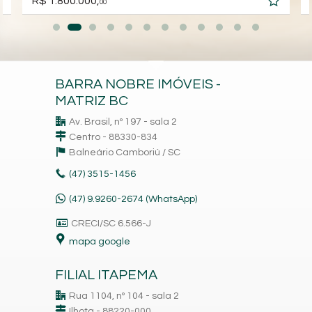
R$ 1.800.000,
00
BARRA NOBRE IMÓVEIS -
MATRIZ BC
Av. Brasil, nº 197 - sala 2
Centro - 88330-834
Balneário Camboriú /
SC
(47)
3515-1456
(47) 9.9260-2674 (WhatsApp)
CRECI/SC 6.566-J
mapa google
FILIAL ITAPEMA
Rua 1104, nº 104 - sala 2
Ilhota - 88220-000