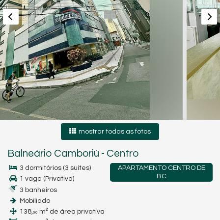
mostrar todas as fotos
Balneário Camboriú
-
Centro
3 dormitórios (3 suítes)
APARTAMENTO CENTRO DE
BC
1 vaga (Privativa)
3 banheiros
Mobiliado
138,
m² de área privativa
00