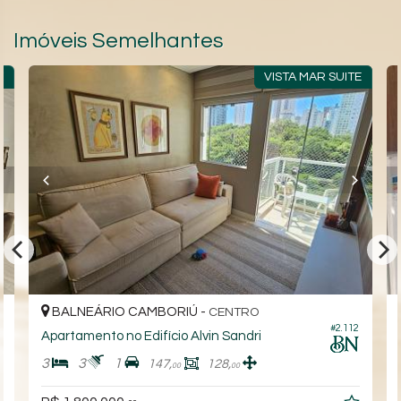
Imóveis Semelhantes
E
VISTA MAR SUITE
BALNEÁRIO CAMBORIÚ -
CENTRO
6
#2.112
Apartamento no Edifício Alvin Sandri
3
3
1
147,
128,
00
00