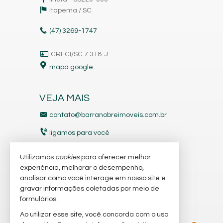
Itapema /
SC
(47)
3269-1747
CRECI/SC 7.318-J
mapa google
VEJA MAIS
contato@barranobreimoveis.com.br
ligamos para você
receba nosso newsletter
Utilizamos
cookies
para oferecer melhor
experiência, melhorar o desempenho,
analisar como você interage em nosso site e
indicadores financeiros
gravar informações coletadas por meio de
imóveis favoritos
formulários.
Ao utilizar esse site, você concorda com o uso
mapa de imóveis
2