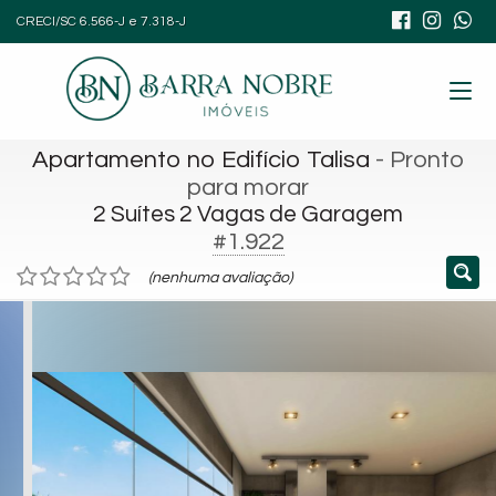
CRECI/SC 6.566-J e 7.318-J
Apartamento no Edifício Talisa
- Pronto
para morar
2 Suítes 2 Vagas de Garagem
#1.922
(nenhuma avaliação)