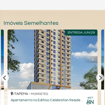
Imóveis Semelhantes
A
ENTREGA JUN/29
ITAPEMA -
MORRETES
#307
Apartamento no Edifício Celebration Residence