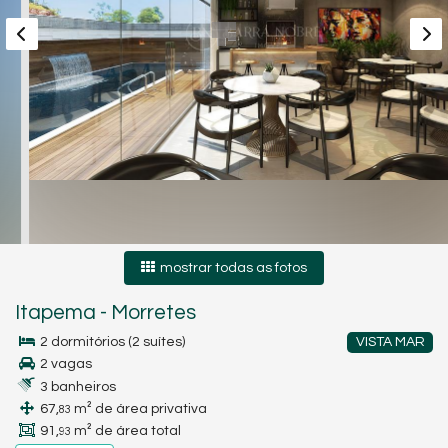
mostrar todas as fotos
Itapema
-
Morretes
2 dormitórios (2 suítes)
VISTA MAR
2 vagas
3 banheiros
67,
m² de área privativa
83
91,
m² de área total
93