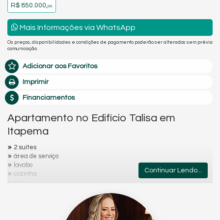
R$ 850.000,
00
Mais Informações via WhatsApp
Os preços, disponibilidades e condições de pagamento poderão ser alterados sem prévia
comunicação.
Adicionar aos Favoritos
Imprimir
Financiamentos
Apartamento no Edifício Talisa em
Itapema
2 suítes
área de serviço
lavabo
Continuar Lendo...
cozinha
sala
sacada com churrasqueira vista mar
2 vaga garagem térreo
lazer completo
entrega agora em outubro