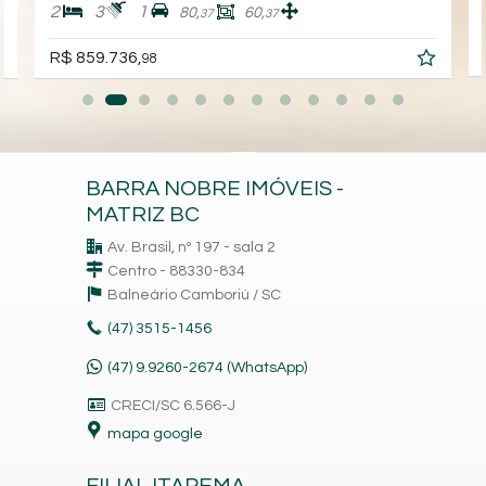
2
3
1
80,
60,
37
37
R$ 859.736,
98
BARRA NOBRE IMÓVEIS -
MATRIZ BC
Av. Brasil, nº 197 - sala 2
Centro - 88330-834
Balneário Camboriú /
SC
(47)
3515-1456
(47) 9.9260-2674 (WhatsApp)
CRECI/SC 6.566-J
mapa google
FILIAL ITAPEMA