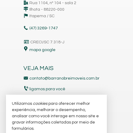
Rua 1104, nº 104 - sala 2
Ilhota - 88220-000
Itapema /
SC
(47)
3269-1747
CRECI/SC 7.318-J
mapa google
VEJA MAIS
contato@barranobreimoveis.com.br
ligamos para você
receba nosso newsletter
Utilizamos
cookies
para oferecer melhor
experiência, melhorar o desempenho,
analisar como você interage em nosso site e
indicadores financeiros
gravar informações coletadas por meio de
imóveis favoritos
formulários.