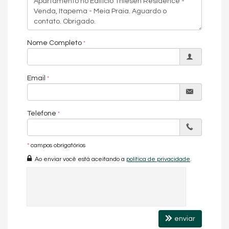
Piscina infantil
Playground
Playground
Praça de fogo
Quadra mar
Nome Completo
Quadra poliesportiva
Sala de jogos
Sala de jogos
Sala de massagem
Email
Salão de festas
Salão de festas
Spa
Spa
Telefone
Vaga para carros elétricos
Características do Imóvel
*
campos obrigatórios
Living
Sala
Ao enviar você está aceitando a
política de privacidade
.
Sala de Jantar
Cozinha
Características do Empreendimento
Sala de Jogos
Salão de Festas
Piscina
enviar
Quadra Esportiva