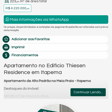
223,
m² de área total
00
R$ 4.220.000,
00
Mais Informações via WhatsApp
Os preços, disponibilidades e condições de pagamento poderão ser alterados sem prévia
comunicação.
Adicionar aos Favoritos
Imprimir
Financiamentos
Apartamento no Edifício Thiesen
Residence em Itapema
Apartamento de Alto Padrão na Meia Praia - Itapema
Destaques do imóvel:
Continuar Lendo...
240,92 m² de área privativa;
3 suítes;
Lavabo;