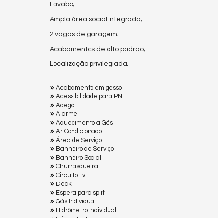
Lavabo;
Ampla área social integrada;
2 vagas de garagem;
Acabamentos de alto padrão;
Localização privilegiada.
Acabamento em gesso
Acessibilidade para PNE
Adega
Alarme
Aquecimento a Gás
Ar Condicionado
Área de Serviço
Banheiro de Serviço
Banheiro Social
Churrasqueira
Circuito Tv
Deck
Espera para split
Gás Individual
Hidrômetro Individual