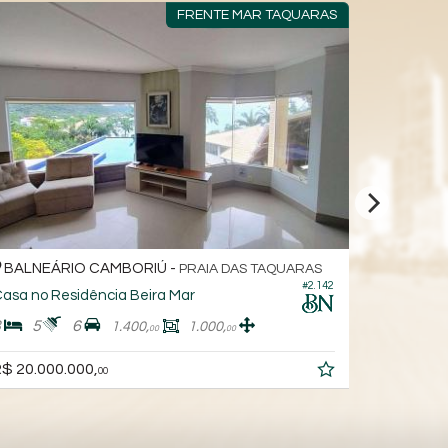
FRENTE MAR TAQUARAS
BALNEÁRIO CAMBORIÚ -
BALNEÁ
PRAIA DAS TAQUARAS
#2.142
asa no Residência Beira Mar
Casa
3
5
6
4
4
1.400,
1.000,
00
00
R$ 3.800.
$ 20.000.000,
00