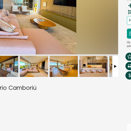
R
Os
al
rio Camboriú