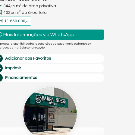
344,
m² de área privativa
29
402,
m² de área total
02
$ 11.650.000,
00
Mais Informações via WhatsApp
 preços, disponibilidades e condições de pagamento poderão ser
terados sem prévia comunicação.
Adicionar aos Favoritos
Imprimir
Financiamentos