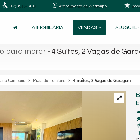
(47)
3515-1456
Atendimento via WhatsApp
imóv
A IMOBILIÁRIA
VENDAS
ALUGUEL
to para morar
-
4 Suítes, 2 Vagas de Gar
ário Camboriú
Praia do Estaleiro
4 Suítes, 2 Vagas de Garagem
B
E
M