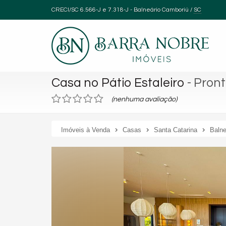
CRECI/SC 6.566-J e 7.318-J
- Balneário Camboriú /
SC
Casa no Pátio Estaleiro
- Pron
(nenhuma avaliação)
Imóveis à Venda
Casas
Santa Catarina
Balne