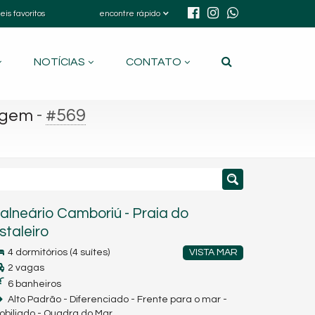
eis favoritos
encontre rápido
NOTÍCIAS
CONTATO
-
#569
agem
alneário Camboriú
-
Praia do
staleiro
4 dormitórios (4 suítes)
VISTA MAR
2 vagas
6 banheiros
Alto Padrão - Diferenciado - Frente para o mar -
obiliado - Quadra do Mar