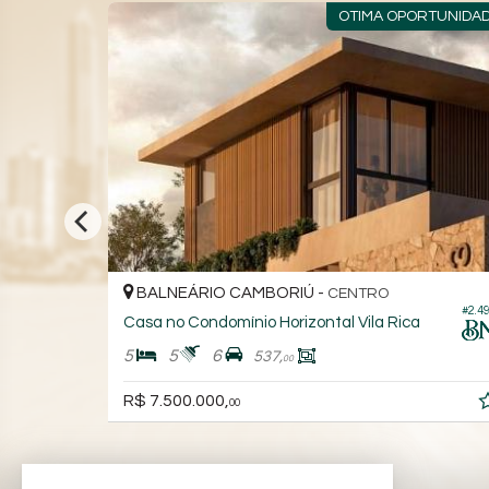
ENTE CASA
OTIMA OPORTUNIDA
BALNEÁRIO CAMBORIÚ -
CENTRO
#1.794
#2.4
Casa no Condomínio Horizontal Vila Rica
5
5
6
537,
00
R$ 7.500.000,
00