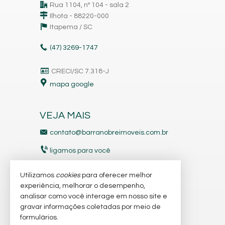
Rua 1104, nº 104 - sala 2
Ilhota - 88220-000
Itapema /
SC
(47)
3269-1747
CRECI/SC 7.318-J
mapa google
VEJA MAIS
contato@barranobreimoveis.com.br
ligamos para você
receba nosso newsletter
Utilizamos
cookies
para oferecer melhor
experiência, melhorar o desempenho,
analisar como você interage em nosso site e
indicadores financeiros
gravar informações coletadas por meio de
imóveis favoritos
formulários.