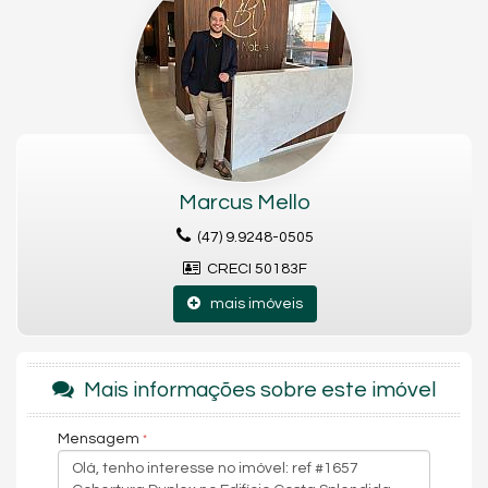
Lavabo
Área de serviço ( lavanderia)
Espaço gourmet com
Churrasqueira a carvão, piano e piscina aquecida.
Cobertura toda automatizada.
Andar inferior:
4 suítes, sendo uma
Master com closet.
Marcus Mello
Mini Depósito.
05 vagas de garagem.
(47) 9.9248-0505
Características do Imóvel
CRECI 50183F
Ar Condicionado
Churrasqueira
mais imóveis
Área de Serviço
Living
Piscina Privativa
Sala de Jantar
Mais informações sobre este imóvel
Cozinha
Espaço Gourmet
Closet
Mensagem
Lavabo
Suíte Master