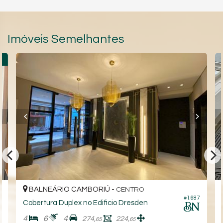
Imóveis Semelhantes
R
BALNEÁRIO CAMBORIÚ -
CENTRO
#1.687
5
Cobertura Duplex no Edificio Dresden
4
6
4
274,
224,
65
65