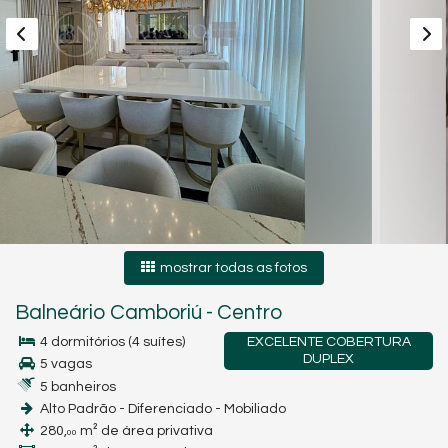
mostrar todas as fotos
Balneário Camboriú
-
Centro
4 dormitórios (4 suítes)
EXCELENTE COBERTURA
DUPLEX
5 vagas
5 banheiros
Alto Padrão - Diferenciado - Mobiliado
280,
m² de área privativa
00