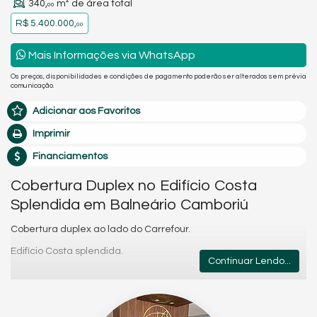
340,
m² de área total
00
R$ 5.400.000,
00
Mais Informações via WhatsApp
Os preços, disponibilidades e condições de pagamento poderão ser alterados sem prévia
comunicação.
Adicionar aos Favoritos
Imprimir
Financiamentos
Cobertura Duplex no Edifício Costa
Splendida em Balneário Camboriú
Cobertura duplex ao lado do Carrefour.
Edifício Costa splendida.
Continuar Lendo...
Andar superior:
Living
Cozinha