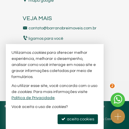
mapa google
VEJA MAIS
contato@barranobreimoveis.com.br
ligamos para você
receba nosso newsletter
Utilizamos
cookies
para oferecer melhor
experiência, melhorar o desempenho,
analisar como você interage em nosso site e
indicadores financeiros
gravar informações coletadas por meio de
imóveis favoritos
formulários.
Ao utilizar esse site, você concorda com o uso
mapa de imóveis
de
cookies
. Para mais informações visite
2
Política de Privacidade
.
©
2026
CRECI/SC 6.566-J e 7.318-J
Política de Privacidade
Você aceita o uso de
cookies
?
aceito cookies
Site para imobiliárias
: Castel Digital