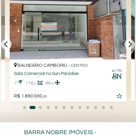
BALNEÁRIO CAMBORIÚ -
CENTRO
8
#1.770
Sala Comercial no Sun Paradise
1
114,
94,
00
00
R$ 1.890.000,
00
BARRA NOBRE IMÓVEIS -