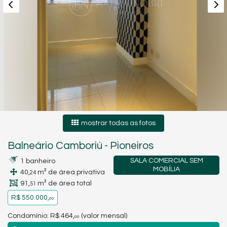
mostrar todas as fotos
Balneário Camboriú
-
Pioneiros
SALA COMERCIAL SEM
1 banheiro
MOBÍLIA
40,
m² de área privativa
24
91,
m² de área total
51
R$ 550.000,
00
Condomínio: R$ 464,
(valor mensal)
00