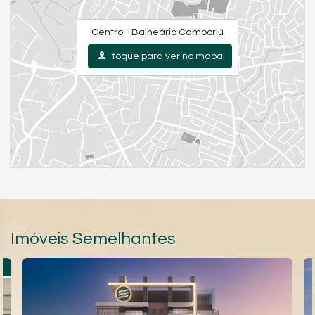
Centro - Balneário Camboriú
toque para ver no mapa
Imóveis Semelhantes
O