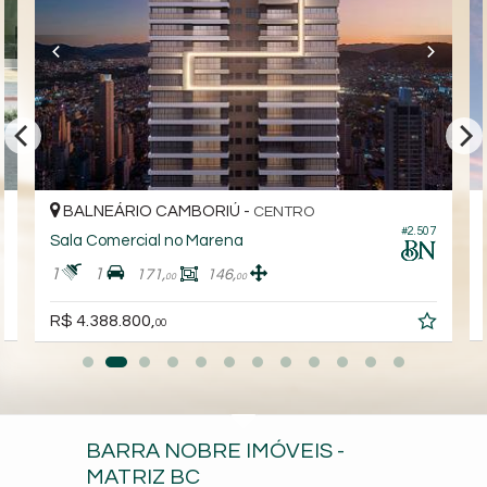
BALNEÁRIO CAMBORIÚ -
CENTRO
#2.507
Sala Comercial no Marena
1
1
171,
146,
00
00
R$ 4.388.800,
00
BARRA NOBRE IMÓVEIS -
MATRIZ BC