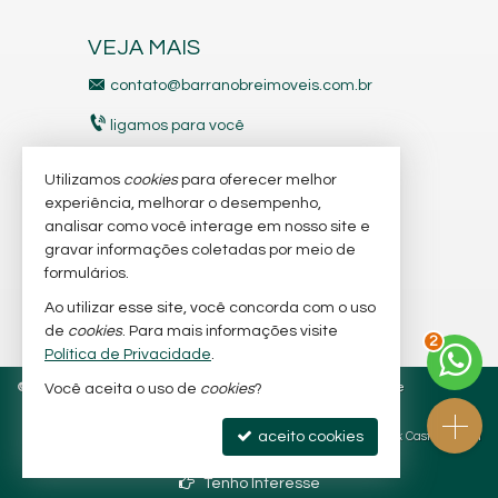
VEJA MAIS
contato@barranobreimoveis.com.br
ligamos para você
receba nosso newsletter
Utilizamos
cookies
para oferecer melhor
experiência, melhorar o desempenho,
analisar como você interage em nosso site e
indicadores financeiros
gravar informações coletadas por meio de
imóveis favoritos
formulários.
Ao utilizar esse site, você concorda com o uso
mapa de imóveis
2
de
cookies
. Para mais informações visite
Política de Privacidade
.
©
2026
CRECI/SC 6.566-J e 7.318-J
Política de Privacidade
Você aceita o uso de
cookies
?
aceito cookies
Site para imobiliárias
: Castel Digital
Tenho Interesse