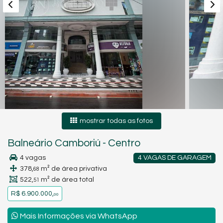
mostrar todas as fotos
Balneário Camboriú
-
Centro
4 vagas
4 VAGAS DE GARAGEM
378,
m² de área privativa
68
522,
m² de área total
51
R$ 6.900.000,
00
Mais Informações via WhatsApp