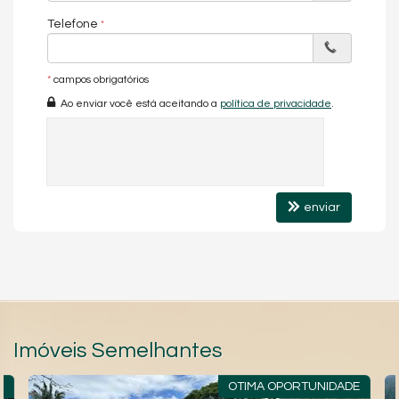
Telefone
*
campos obrigatórios
Ao enviar você está aceitando a
política de privacidade
.
enviar
Imóveis Semelhantes
.
OTIMA OPORTUNIDADE