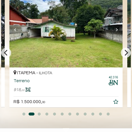
ITAPEMA -
ILHOTA
7
#2.316
Terreno
918,
00
R$ 1.500.000,
00