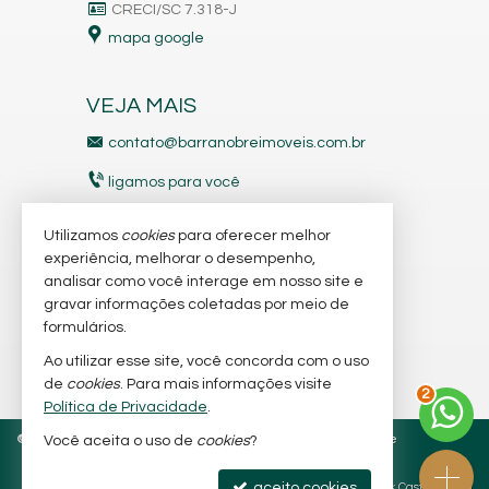
CRECI/SC 7.318-J
mapa google
VEJA MAIS
contato@barranobreimoveis.com.br
ligamos para você
receba nosso newsletter
Utilizamos
cookies
para oferecer melhor
experiência, melhorar o desempenho,
analisar como você interage em nosso site e
indicadores financeiros
gravar informações coletadas por meio de
imóveis favoritos
formulários.
Ao utilizar esse site, você concorda com o uso
mapa de imóveis
2
de
cookies
. Para mais informações visite
Política de Privacidade
.
©
2026
CRECI/SC 6.566-J e 7.318-J
Política de Privacidade
Você aceita o uso de
cookies
?
aceito cookies
Site para imobiliárias
: Castel Digital