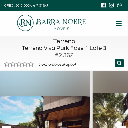
CRECI/SC 6.566-J e 7.318-J
Terreno
Terreno Viva Park Fase 1 Lote 3
#2.362
(nenhuma avaliação)