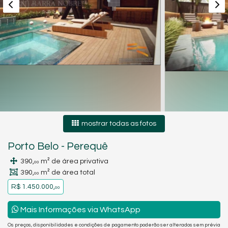
mostrar todas as fotos
Porto Belo
-
Perequê
390,
m² de área privativa
00
390,
m² de área total
00
R$ 1.450.000,
00
Mais Informações via WhatsApp
Os preços, disponibilidades e condições de pagamento poderão ser alterados sem prévia