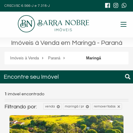
CRECI/SC 6.566-J e 7.318-J
Imóveis à Venda em Maringá - Paraná
Imóveis à Venda
Paraná
Maringá
Encontre seu Imóvel
1
imóvel encontrado
Filtrando por:
venda
maringá / pr
remover todos