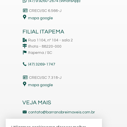
(47) 9.9260-2674 (WhatsApp)
CRECI/SC 6.566-J
mapa google
FILIAL ITAPEMA
Rua 1104, nº 104 - sala 2
Ilhota - 88220-000
Itapema /
SC
(47)
3269-1747
CRECI/SC 7.318-J
mapa google
VEJA MAIS
contato@barranobreimoveis.com.br
ligamos para você