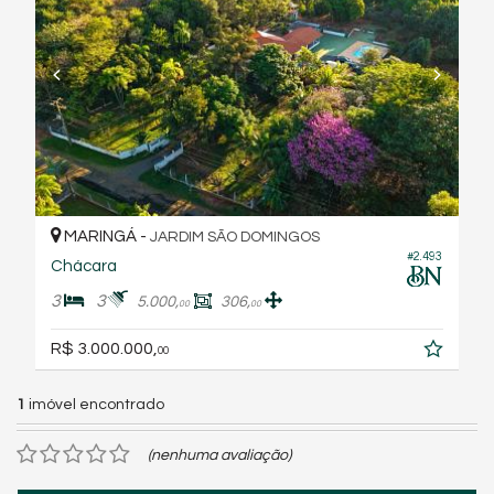
MARINGÁ -
JARDIM SÃO DOMINGOS
#2.493
Chácara
3
3
5.000,
306,
00
00
R$ 3.000.000,
00
1
imóvel encontrado
(nenhuma avaliação)