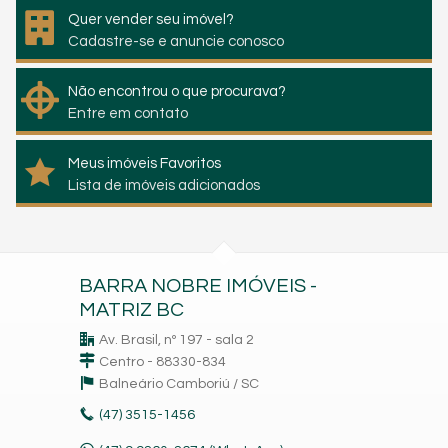
Quer vender seu imóvel?
Cadastre-se e anuncie conosco
Não encontrou o que procurava?
Entre em contato
Meus imóveis Favoritos
Lista de imóveis adicionados
BARRA NOBRE IMÓVEIS -
MATRIZ BC
Av. Brasil, nº 197 - sala 2
Centro - 88330-834
Balneário Camboriú /
SC
(47)
3515-1456