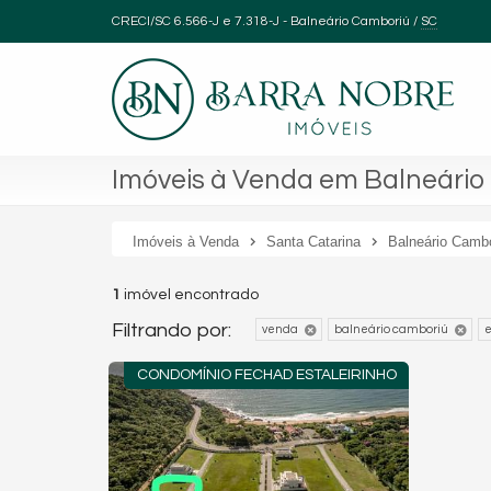
CRECI/SC 6.566-J e 7.318-J
- Balneário Camboriú /
SC
Imóveis à Venda em Balneário 
Imóveis à Venda
Santa Catarina
Balneário Camb
1
imóvel encontrado
Filtrando por:
venda
balneário camboriú
e
CONDOMÍNIO FECHAD ESTALEIRINHO