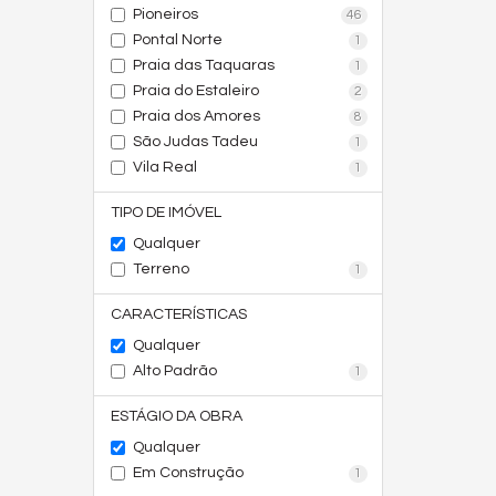
Pioneiros
46
Pontal Norte
1
Praia das Taquaras
1
Praia do Estaleiro
2
Praia dos Amores
8
São Judas Tadeu
1
Vila Real
1
TIPO DE IMÓVEL
Qualquer
Terreno
1
CARACTERÍSTICAS
Qualquer
Alto Padrão
1
ESTÁGIO DA OBRA
Qualquer
Em Construção
1