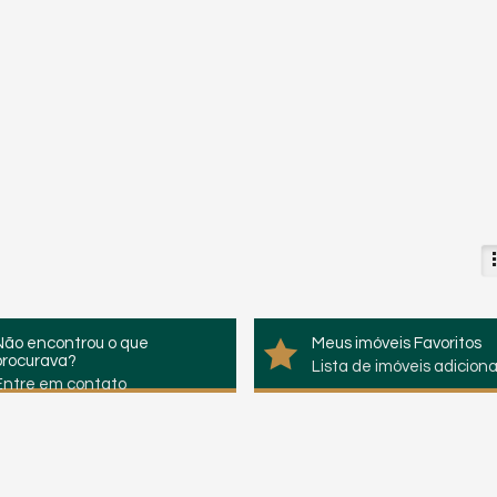
Não encontrou o que
Meus imóveis Favoritos
procurava?
Lista de imóveis adicion
Entre em contato