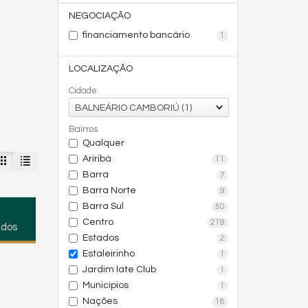
NEGOCIAÇÃO
financiamento bancário
1
LOCALIZAÇÃO
Cidade
BALNEÁRIO CAMBORIÚ (1)
Bairros
Qualquer
Ariribá
11
Barra
7
Barra Norte
9
Barra Sul
50
Centro
219
ados
Estados
2
Estaleirinho
1
Jardim Iate Club
1
Municípios
1
Nações
18