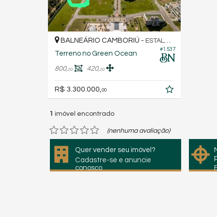
BALNEÁRIO CAMBORIÚ -
ESTALEIRINHO
#1.537
Terreno no Green Ocean
800,
420,
00
00
R$ 3.300.000,
00
1
imóvel encontrado
(nenhuma avaliação)
Quer vender seu imóvel?
Cadastre-se e anuncie
conosco