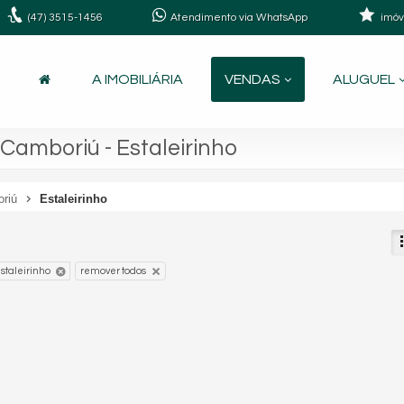
(47)
3515-1456
Atendimento via WhatsApp
imóv
A IMOBILIÁRIA
VENDAS
ALUGUEL
Camboriú - Estaleirinho
oriú
Estaleirinho
staleirinho
remover todos