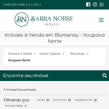
CRECI/SC 6.566-J e 7.318-J
Imóveis à Venda em Blumenau - Itoupava
Norte
Imóveis à Venda
Santa Catarina
Blumenau
Itoupava Norte
Encontre seu Imóvel
1
imóvel encontrado
Filtrando por:
venda
blumenau
itoupava norte
remover todos