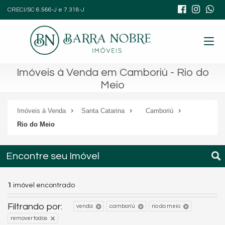
CRECI/SC 6.566-J e 7.318-J
Imóveis à Venda em Camboriú - Rio do
Meio
Imóveis à Venda
Santa Catarina
Camboriú
Rio do Meio
Encontre seu Imóvel
1
imóvel encontrado
Filtrando por:
venda
camboriú
rio do meio
remover todos