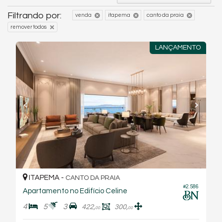
Filtrando por:
venda
itapema
canto da praia
remover todos
LANÇAMENTO
ITAPEMA -
CANTO DA PRAIA
#2.586
Apartamento no Edifício Celine
4
5
3
422,
300,
00
00