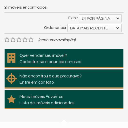
2
imóveis encontrados
Exibir
24 POR PÁGINA
Ordenar por
DATA MAIS RECENTE
(nenhuma avaliação)
Quer vender seu imóvel?
Cadastre-se e anuncie conosco
Não encontrou o que procurava?
Entre em contato
Meus imóveis Favoritos
Lista de imóveis adicionados