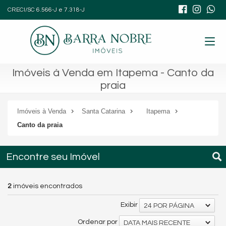
CRECI/SC 6.566-J e 7.318-J
Imóveis à Venda em Itapema - Canto da
praia
Imóveis à Venda
Santa Catarina
Itapema
Canto da praia
Encontre seu Imóvel
2
imóveis encontrados
Exibir
24 POR PÁGINA
Ordenar por
DATA MAIS RECENTE