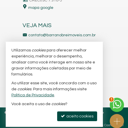
CRECI/SC 7.318-J
mapa google
VEJA MAIS
contato@barranobreimoveis.com.br
ligamos para você
Utilizamos
cookies
para oferecer melhor
receba nosso newsletter
experiência, melhorar o desempenho,
analisar como você interage em nosso site e
gravar informações coletadas por meio de
indicadores financeiros
formulários.
imóveis favoritos
Ao utilizar esse site, você concorda com o uso
de
cookies
. Para mais informações visite
mapa de imóveis
Política de Privacidade
.
1
Você aceita o uso de
cookies
?
©
2026
CRECI/SC 6.566-J e 7.318-J
Política de Privacidade
aceito cookies
Site para imobiliárias
: Castel Digital