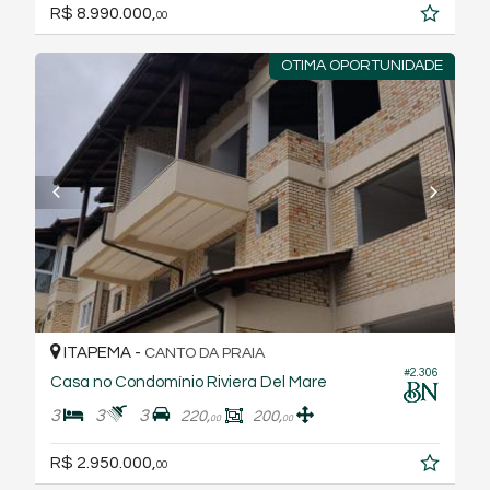
R$ 8.990.000,
00
OTIMA OPORTUNIDADE
ITAPEMA -
CANTO DA PRAIA
#2.306
Casa no Condomínio Riviera Del Mare
3
3
3
220,
200,
00
00
R$ 2.950.000,
00