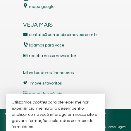
mapa google
VEJA MAIS
contato@barranobreimoveis.com.br
ligamos para você
receba nosso newsletter
indicadores financeiros
imóveis favoritos
mapa de imóveis
Utilizamos
cookies
para oferecer melhor
experiência, melhorar o desempenho,
©
2026
CRECI/SC 6.566-J e 7.318-J
Política de Privacidade
analisar como você interage em nosso site e
gravar informações coletadas por meio de
formulários.
Site para imobiliárias
: Castel Digital