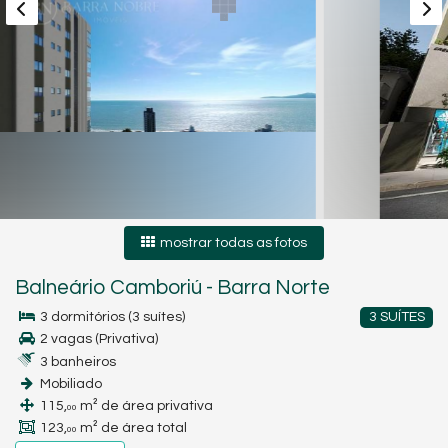
mostrar todas as fotos
Balneário Camboriú
-
Barra Norte
3 dormitórios (3 suítes)
3 SUÍTES
2 vagas (Privativa)
3 banheiros
Mobiliado
115,
m² de área privativa
00
123,
m² de área total
00