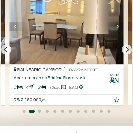
BALNEÁRIO CAMBORIÚ -
BARRA NORTE
4
#2.115
Apartamento no Edifício Barra Norte
3
4
2
130,
99,
98
00
R$ 2.150.000,
00