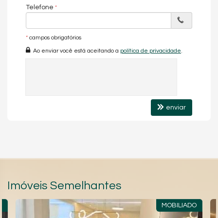
Telefone
*
campos obrigatórios
Ao enviar você está aceitando a
política de privacidade
.
enviar
Imóveis Semelhantes
R
MOBILIADO