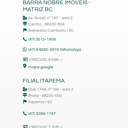
BARRA NOBRE IMÓVEIS -
MATRIZ BC
Av. Brasil, nº 197 - sala 2
Centro - 88330-834
Balneário Camboriú /
SC
(47)
3515-1456
(47) 9.9260-2674 (WhatsApp)
CRECI/SC 6.566-J
mapa google
FILIAL ITAPEMA
Rua 1104, nº 104 - sala 2
Ilhota - 88220-000
Itapema /
SC
(47)
3269-1747
CRECI/SC 7.318-J