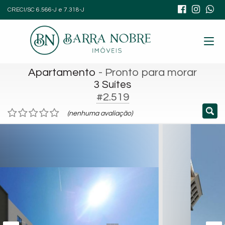
CRECI/SC 6.566-J e 7.318-J
Apartamento
- Pronto para morar
3 Suítes
#2.519
(nenhuma avaliação)