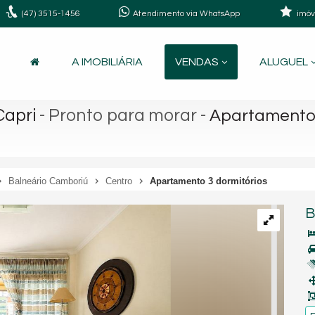
(47)
3515-1456
Atendimento via WhatsApp
imóv
A IMOBILIÁRIA
VENDAS
ALUGUEL
Capri
- Pronto para morar
-
Apartamento 
Balneário Camboriú
Centro
Apartamento 3 dormitórios
B