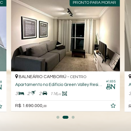
PRONTO PARA MORAR
BALNEÁRIO CAMBORIÚ -
BAL
CENTRO
#1.695
Apartamento no Edifício Green Valley Residence
Apart
3
2
2
3
116,
00
R$ 1.690.000,
R$ 1.
00