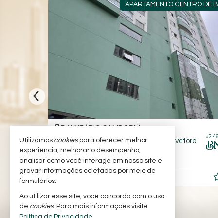
ORADO.
APARTAMENTO CENTRO DE BC
BALNEÁRIO CAMBORIÚ -
CENTRO
#1.772
#2.468
Utilizamos
cookies
para oferecer melhor
Apartamento no Edifício Res San Salvatore
experiência, melhorar o desempenho,
3
2
2
189,
102,
00
00
analisar como você interage em nosso site e
gravar informações coletadas por meio de
R$ 1.600.000,
00
formulários.
Ao utilizar esse site, você concorda com o uso
de
cookies
. Para mais informações visite
Política de Privacidade
.