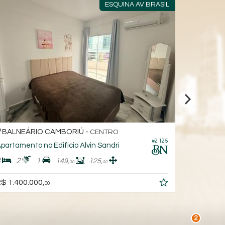
ESQUINA AV BRASIL
NEÁRIO CAMBORIÚ -
BALNEÁRIO 
CENTRO
#2.125
amento no Edifício Alvin Sandri
Apartamento n
2
1
2
2
2
149,
125,
00
00
400.000,
R$ 1.500.000,
00