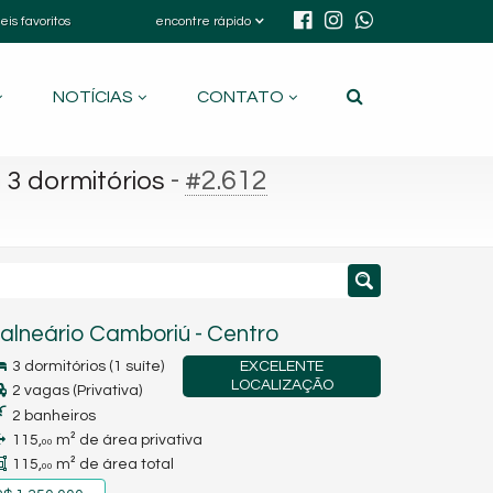
eis favoritos
encontre rápido
NOTÍCIAS
CONTATO
-
#2.612
3 dormitórios
alneário Camboriú
-
Centro
3 dormitórios (1 suíte)
EXCELENTE
LOCALIZAÇÃO
2 vagas (Privativa)
2 banheiros
115,
m² de área privativa
00
115,
m² de área total
00