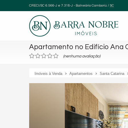
CRECI/SC 6.566-J e 7.318-J
- Balneário Camboriú /
SC
Apartamento no Edifício Ana 
(nenhuma avaliação)
Imóveis à Venda
Apartamentos
Santa Catarina