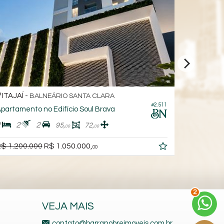
ITAJAÍ -
LNEÁRIO SANTA CLARA
PRAIA BRAV
#2.511
no Edifício Soul Brava
2
2
3
1
95,
72,
124,
00
00
R$ 1.270.000,
0
R$ 1.050.000,
00
00
2
VEJA MAIS
contato@barranobreimoveis.com.br