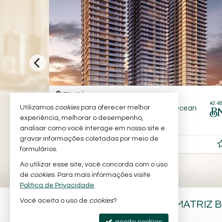
ITAJAÍ -
IT
PRAIA BRAVA
#2.481
Utilizamos
cookies
para oferecer melhor
Apartamento no Edifício Edf Brava Ocean
Apa
experiência, melhorar o desempenho,
3
4
2
121,
00
analisar como você interage em nosso site e
gravar informações coletadas por meio de
R$ 2.160.000,
R$ 
00
formulários.
Ao utilizar esse site, você concorda com o uso
de
cookies
. Para mais informações visite
Política de Privacidade
.
Você aceita o uso de
cookies
?
BARRA NOBRE IMÓVEIS - MATRIZ 
Av. Brasil, nº 197 - sala 2