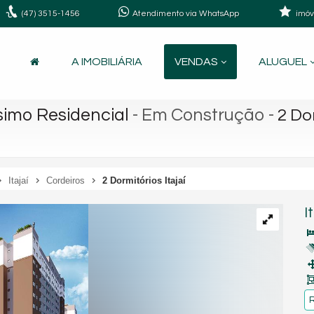
(47)
3515-1456
Atendimento via WhatsApp
imóv
A IMOBILIÁRIA
VENDAS
ALUGUEL
simo Residencial
- Em Construção
-
2 Dor
Itajaí
Cordeiros
2 Dormitórios Itajaí
I
R