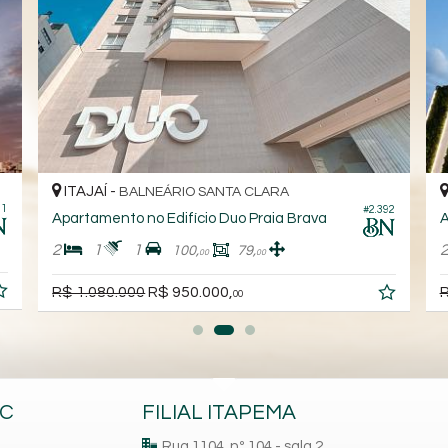
AJAÍ -
ITAJAÍ -
BALNEÁRIO SANTA CLARA
BA
#2.392
rtamento no Edifício Duo Praia Brava
Apartamento 
1
1
2
2
100,
79,
00
00
1.080.000
R$ 950.000,
R$ 1.200.00
00
BC
FILIAL ITAPEMA
Rua 1104, nº 104 - sala 2