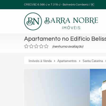
CRECI/SC 6.566-J e 7.318-J
- Balneário Camboriú /
SC
Apartamento no Edifício Belís
(nenhuma avaliação)
Imóveis à Venda
Apartamentos
Santa Catarina