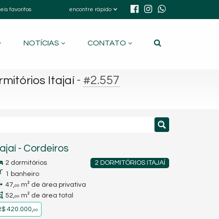
eis favoritos
encontre rápido
NOTÍCIAS
CONTATO
-
#2.557
mitórios Itajaí
tajaí
-
Cordeiros
2 dormitórios
2 DORMITÓRIOS ITAJAÍ
1 banheiro
47,
m² de área privativa
00
52,
m² de área total
00
$ 420.000,
00