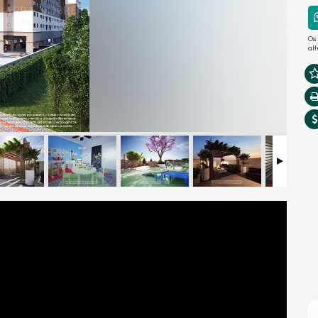
Os
al