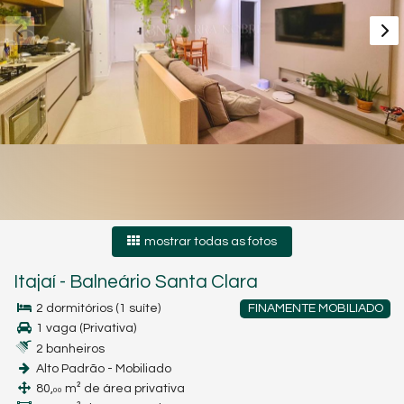
mostrar todas as fotos
Itajaí
-
Balneário Santa Clara
2 dormitórios (1 suíte)
FINAMENTE MOBILIADO
1 vaga (Privativa)
2 banheiros
Alto Padrão - Mobiliado
80,
m² de área privativa
00