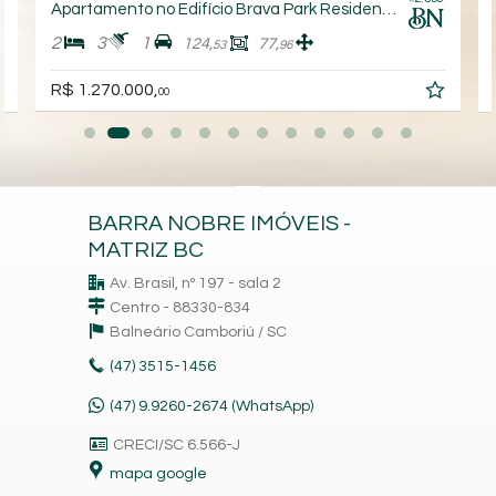
Apartamento no Edifício Brava Park Residence
2
3
1
124,
77,
53
96
R$ 1.270.000,
00
BARRA NOBRE IMÓVEIS -
MATRIZ BC
Av. Brasil, nº 197 - sala 2
Centro - 88330-834
Balneário Camboriú /
SC
(47)
3515-1456
(47) 9.9260-2674 (WhatsApp)
CRECI/SC 6.566-J
mapa google