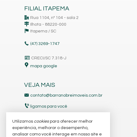
FILIAL ITAPEMA
Rua 1104, nº 104 - sala 2
Ilhota - 88220-000
Itapema /
SC
(47)
3269-1747
CRECI/SC 7.318-J
mapa google
VEJA MAIS
contato@barranobreimoveis.com.br
ligamos para você
receba nosso newsletter
Utilizamos
cookies
para oferecer melhor
experiência, melhorar o desempenho,
analisar como você interage em nosso site e
indicadores financeiros