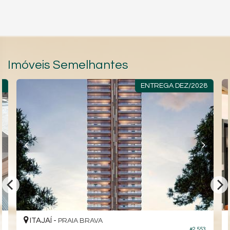
Imóveis Semelhantes
O
ENTREGA DEZ/2028
ITAJAÍ -
PRAIA BRAVA
#2.553
2