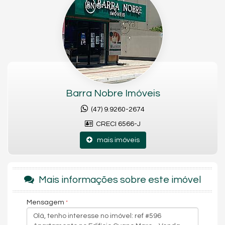
Ampla área social integrada;
3 vagas de garagem;
Acabamentos de alto padrão;
Empreendimento com área de lazer completa;
Localização privilegiada.
Barra Nobre Imóveis
Academia
Brinquedoteca
(47) 9.9260-2674
Espaço gourmet
CRECI 6566-J
Piscina
Sala de jogos
mais imóveis
Salão de festas
01 Apartamento por andar
Piscina
Salão de festas
Mais informações sobre este imóvel
Academia
Sala de jogos
Espaço gourmet
Mensagem
Brinquedoteca
Características do Imóvel