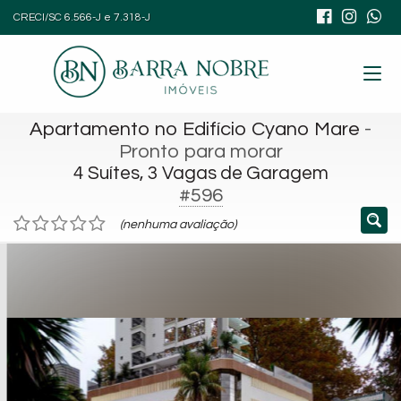
CRECI/SC 6.566-J e 7.318-J
Apartamento no Edifício Cyano Mare
-
Pronto para morar
4 Suítes, 3 Vagas de Garagem
#596
(nenhuma avaliação)