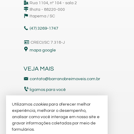
Rua 1104, nº 104 - sala 2
Ilhota - 88220-000
Itapema /
SC
(47)
3269-1747
CRECI/SC 7.318-J
mapa google
VEJA MAIS
contato@barranobreimoveis.com.br
ligamos para você
receba nosso newsletter
Utilizamos
cookies
para oferecer melhor
experiência, melhorar o desempenho,
analisar como você interage em nosso site e
indicadores financeiros
gravar informações coletadas por meio de
imóveis favoritos
formulários.