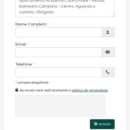
Ar Condicionado
Churrasqueira
Andar Alto
Acabamento em Gesso
Nome Completo
Living
Sala
Sala de Jantar
Cozinha
Email
Características do Empreendimento
Sala de Jogos
Salão de Festas
Telefone
Piscina
Espaço Gourmet
Espaço Fitness
Brinquedoteca
*
campos obrigatórios
Hall Decorado e Mobiliado
Ao enviar você está aceitando a
política de privacidade
.
enviar