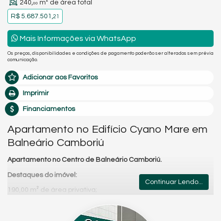
240,
m² de área total
00
R$ 5.687.501,
21
Mais Informações via WhatsApp
Os preços, disponibilidades e condições de pagamento poderão ser alterados sem prévia
comunicação.
Adicionar aos Favoritos
Imprimir
Financiamentos
Apartamento no Edifício Cyano Mare em
Balneário Camboriú
Apartamento no Centro de Balneário Camboriú.
Destaques do imóvel:
Continuar Lendo...
190,00 m² de área privativa;
4 suítes;
Lavabo;