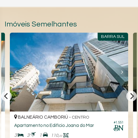
Imóveis Semelhantes
R
BARRA SUL
BALNEÁRIO CAMBORIÚ -
CENTRO
#1.551
7
Apartamento no Edifício Joana do Mar
3
3
1
110,
00