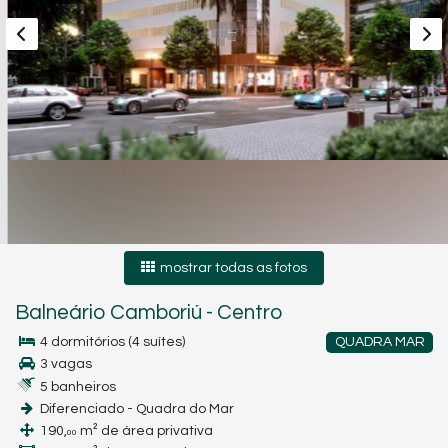
mostrar todas as fotos
Balneário Camboriú
-
Centro
4 dormitórios (4 suítes)
QUADRA MAR
3 vagas
5 banheiros
Diferenciado - Quadra do Mar
190,
m² de área privativa
00