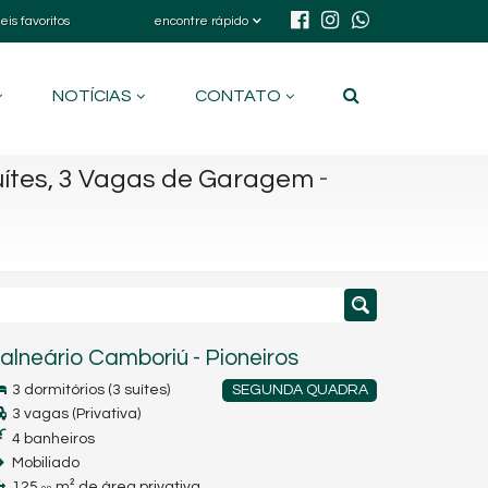
eis favoritos
encontre rápido
NOTÍCIAS
CONTATO
-
uítes, 3 Vagas de Garagem
alneário Camboriú
-
Pioneiros
3 dormitórios (3 suítes)
SEGUNDA QUADRA
3 vagas (Privativa)
4 banheiros
Mobiliado
125,
m² de área privativa