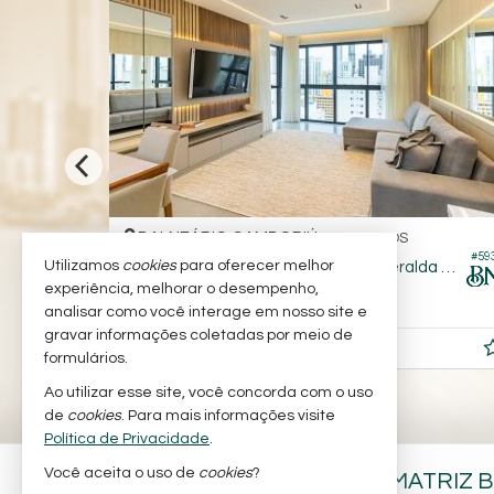
BALNEÁRIO CAMBORIÚ -
PIONEIROS
#593
#2.399
Utilizamos
cookies
para oferecer melhor
Apartamento no Edifício Costa Esmeralda Residence
experiência, melhorar o desempenho,
3
4
2
238,
126,
81
85
analisar como você interage em nosso site e
gravar informações coletadas por meio de
R$ 3.250.000,
00
formulários.
Ao utilizar esse site, você concorda com o uso
de
cookies
. Para mais informações visite
Política de Privacidade
.
Você aceita o uso de
cookies
?
BARRA NOBRE IMÓVEIS - MATRIZ 