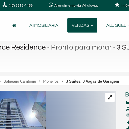
(47)
3515-1456
Atendimento via WhatsApp
imóv
A IMOBILIÁRIA
VENDAS
ALUGUEL
nce Residence
- Pronto para morar
-
3 S
Balneário Camboriú
Pioneiros
3 Suítes, 3 Vagas de Garagem
B