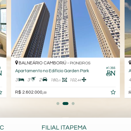
BALNEÁRIO CAMBORIÚ -
BAL
PIONEIROS
#1.366
Apartamento no Edifício Garden Park
Apart
3
3
2
4
180,
102,
44
01
R$ 2.602.000,
R$ 3.
00
BC
FILIAL ITAPEMA