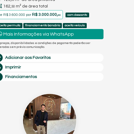
00
162,
m² de área total
50
R$ 3.000.000,
de
R$ 3.600.000
por
com desconto
00
ceita permuta
financiamento bancário
aceita veículo
Mais Informações via WhatsApp
 preços, disponibilidades e condições de pagamento poderão ser
terados sem prévia comunicação.
Adicionar aos Favoritos
Imprimir
Financiamentos