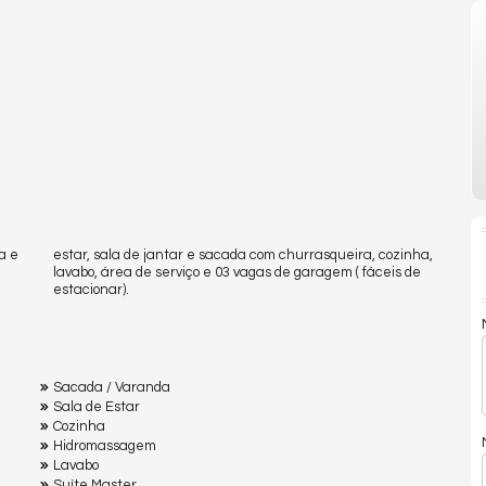
a e
estar, sala de jantar e sacada com churrasqueira, cozinha,
lavabo, área de serviço e 03 vagas de garagem ( fáceis de
estacionar).
Sacada / Varanda
Sala de Estar
Cozinha
Hidromassagem
Lavabo
Suíte Master