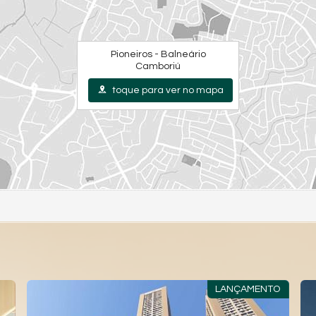
Pioneiros - Balneário
Camboriú
toque para ver no mapa
LANÇAMENTO