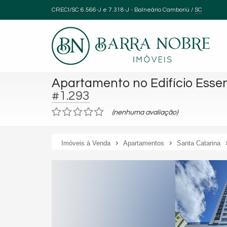
CRECI/SC 6.566-J e 7.318-J
- Balneário Camboriú /
SC
Apartamento no Edifício Esse
#1.293
(nenhuma avaliação)
Imóveis à Venda
Apartamentos
Santa Catarina