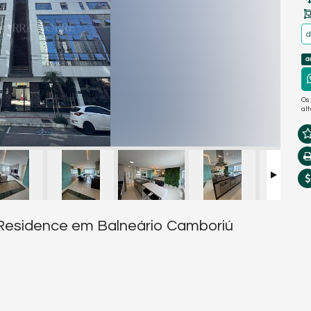
a
Os
al
 Residence em Balneário Camboriú