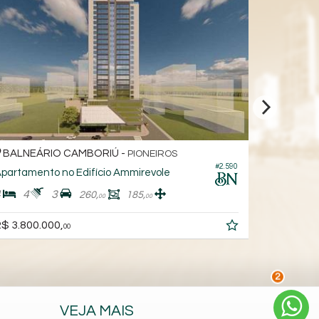
NEÁRIO CAMBORIÚ -
BALNEÁRIO 
PIONEIROS
#2.590
amento no Edifício Ammirevole
Apartamento no
4
3
3
4
3
260,
185,
00
00
R$ 2.980.000,
800.000,
00
2
VEJA MAIS