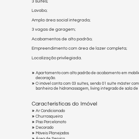
3 suítes;
Lavabo;
Ampla área social integrada;
3 vagas de garagem;
Acabamentos de alto padrão;
Empreendimento com área de lazer completa;
Localização privilegiada.
Apartamento com alto padrão de acabamento em mobíli
decoração.
O imóvel conta com 03 suítes, sendo 01 suíte máster com
banheira de hidromassagem, living integrado de sala de
Características do Imóvel
Ar Condicionado
Churrasqueira
Piso Porcelanato
Decorado
Móveis Planejados
Área de Serviço