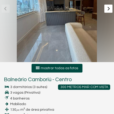
mostrar todas as fotos
Balneário Camboriú
-
Centro
3 dormitórios (3 suítes)
300 METROS MAR COM VISTA
3 vagas (Privativa)
4 banheiros
Mobiliado
130,
m² de área privativa
00