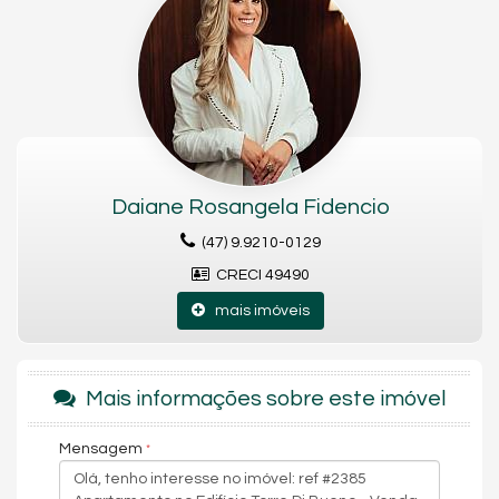
Móveis Planejados
Copa/Cozinha
Living
Sacada com Churrasqueira
Sala para 2 Ambientes
Sacada Técnica
Características do Empreendimento
Sala de Jogos
Salão de Festas
Piscina
Daiane Rosangela Fidencio
Medidores Individuais
Hall Decorado e Mobiliado
(47) 9.9210-0129
CRECI 49490
mais imóveis
Mais informações sobre este imóvel
Mensagem