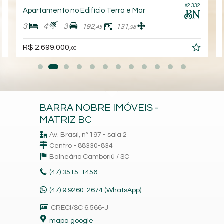
1
#2.332
Apartamento no Edifício Terra e Mar
3
4
3
192,
131,
45
98
R$ 2.699.000,
00
BARRA NOBRE IMÓVEIS -
MATRIZ BC
Av. Brasil, nº 197 - sala 2
Centro - 88330-834
Balneário Camboriú /
SC
(47)
3515-1456
(47) 9.9260-2674 (WhatsApp)
CRECI/SC 6.566-J
mapa google