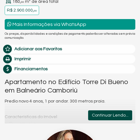
180,
m² de área total
00
R$ 2.900.000,
00
Mais Informações via WhatsApp
Os preços, disponibilidades e condições de pagamento poderão ser alterados sem prévia
comunicação.
Adicionar aos Favoritos
Imprimir
Financiamentos
Apartamento no Edifício Torre Di Bueno
em Balneário Camboriú
Predio novo 4 anos, 1 por andar. 300 metros praia.
Continuar Lendo...
Características do Imóvel
Churrasqueira
Piso Porcelanato
Vista Mar