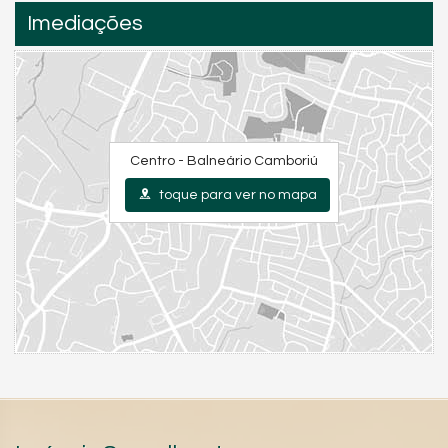
Um empreendimento que vai além de observar a cidade: o
Imediações
Central Tower
redefine seus rumos. Um ícone arquitetônico,
com localização estratégica, lazer de alto padrão e plantas
inteligentes para quem busca
conforto, sofisticação e
qualidade de vida
em Balneário Camboriú
Características do Imóvel
Centro - Balneário Camboriú
Aquecimento de Água
Churrasqueira
toque para ver no mapa
Piso Cerâmico
Infra para Ar Split
Acabamento em Gesso
Aceita Pet
Sala para 2 Ambientes
Cozinha Americana
Banheiro Social
Suíte Master
Características do Empreendimento
Sauna
Gerador
Sala de Jogos
Salão de Festas