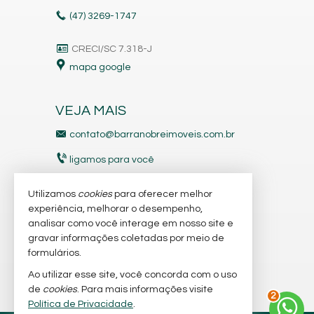
(47)
3269-1747
CRECI/SC 7.318-J
mapa google
VEJA MAIS
contato@barranobreimoveis.com.br
ligamos para você
receba nosso newsletter
Utilizamos
cookies
para oferecer melhor
experiência, melhorar o desempenho,
analisar como você interage em nosso site e
indicadores financeiros
gravar informações coletadas por meio de
imóveis favoritos
formulários.
Ao utilizar esse site, você concorda com o uso
mapa de imóveis
de
cookies
. Para mais informações visite
2
Política de Privacidade
.