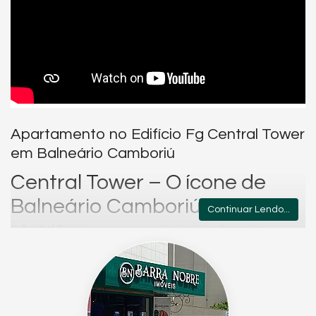
Apartamento no Edifício Fg Central Tower
em Balneário Camboriú
Central Tower – O ícone de
Balneário Camboriú
Continuar Lendo...
O
Central Tower
nasce em uma das localizações mais
emblemáticas da cidade, inspirado em grandes avenidas
mundiais como a 5th Avenue (NY), Champs-Élysées (Paris) e
Gran Vía (Madri). Um projeto que traduz o espírito cosmopolita e
ao mesmo tempo a essência de Balneário Camboriú: moderno,
sofisticado e único.