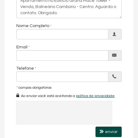
Elevador
Pet Place
Deck Molhado
Pìscina Térmica
Box de Praia
Nome Completo
Hall Decorado e Mobiliado
Lounge
Estar Social
Email
Telefone
*
campos obrigatórios
Ao enviar você está aceitando a
política de privacidade
.
enviar