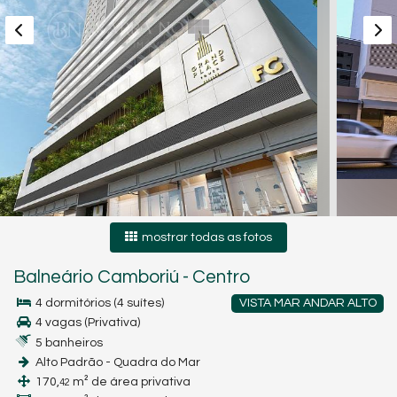
mostrar todas as fotos
Balneário Camboriú
-
Centro
4 dormitórios (4 suítes)
VISTA MAR ANDAR ALTO
4 vagas (Privativa)
5 banheiros
Alto Padrão - Quadra do Mar
170,
m² de área privativa
42