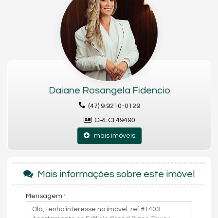
Suíte Master
Suíte Standard
Churrasqueira
Lareira
Piso Porcelanato
Andar Alto
Vista Mar
Acabamento em Gesso
Características do Empreendimento
Sauna
Daiane Rosangela Fidencio
Sala de Jogos
Salão de Festas
(47) 9.9210-0129
Piscina
CRECI 49490
Spa
Espaço Gourmet
mais imóveis
Espaço Fitness
Portaria 24h
Medidores Individuais
Portão Eletrônico
Mais informações sobre este imóvel
Playground
Brinquedoteca
Piscina Infantil
Mensagem
Bicicletário
Gás Central