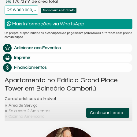
170,
m² de área total
42
R$ 6.300.000,
financiamento direto
00
Mais Informações via WhatsApp
Os preços, disponibilidades e condições de pagamento poderão ser alterados sem prévia
comunicação.
Adicionar aos Favoritos
Imprimir
Financiamentos
Apartamento no Edifício Grand Place
Tower em Balneário Camboriú
Características do Imóvel
Área de Serviço
Sala para 2 Ambientes
Continuar Lendo...
Cozinha Americana
Hidromassagem
Lavabo
Sacada Técnica