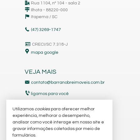
Rua 1104, nº 104 - sala 2
Ilhota - 88220-000
Itapema /
SC
(47)
3269-1747
CRECI/SC 7.318-J
mapa google
VEJA MAIS
contato@barranobreimoveis.com.br
ligamos para você
receba nosso newsletter
Utilizamos
cookies
para oferecer melhor
experiência, melhorar o desempenho,
analisar como você interage em nosso site e
indicadores financeiros
gravar informações coletadas por meio de
imóveis favoritos
formulários.