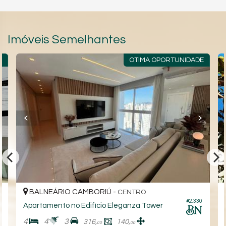
Imóveis Semelhantes
R
OTIMA OPORTUNIDADE
BALNEÁRIO CAMBORIÚ -
CENTRO
5
#2.330
Apartamento no Edifício Eleganza Tower
4
4
3
316,
140,
00
00