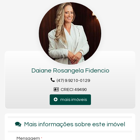
139,00 m² de área privativa;
2 suítes;
Lavabo;
Ampla área social integrada;
2 vagas de garagem;
Acabamentos de alto padrão;
Empreendimento com área de lazer completa;
Localização privilegiada.
Daiane Rosangela Fidencio
(47) 9.9210-0129
Características do Imóvel
CRECI 49490
Aquecimento de Água
Ar Condicionado
mais imóveis
Churrasqueira
Andar Alto
Vista Mar
Acabamento em Gesso
Mais informações sobre este imóvel
Móveis Planejados
Área de Serviço
Sacada / Varanda
Mensagem