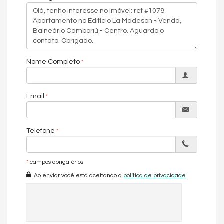
Sacada com Churrasqueira
Sala
Sala de Estar
Sala de Jantar
Sala para 2 Ambientes
Cozinha
Espaço Gourmet
Nome Completo
Lavabo
Suíte Master
Demi-Suíte
Características do Empreendimento
Email
Bar
Sala de Jogos
Salão de Festas
Telefone
Cinema
Piscina
Portaria 24h
Portão Eletrônico
*
campos obrigatórios
Playground
Ao enviar você está aceitando a
política de privacidade
.
Piscina Infantil
Elevador
Pìscina Térmica
Entrada para Banhistas
Box de Praia