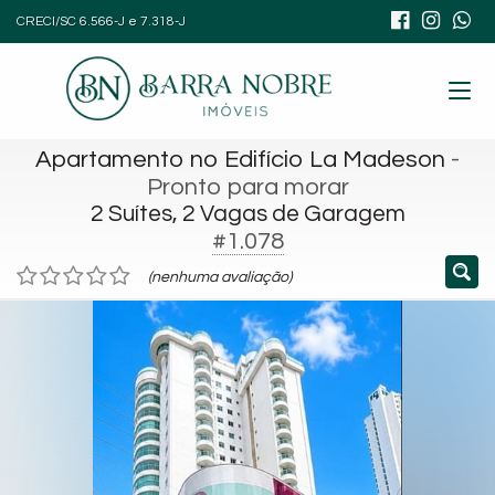
CRECI/SC 6.566-J e 7.318-J
Apartamento no Edifício La Madeson
-
Pronto para morar
2 Suítes, 2 Vagas de Garagem
#1.078
(nenhuma avaliação)