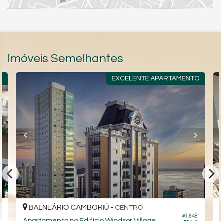
Imóveis Semelhantes
R
EXCELENTE APARTAMENTO
BALNEÁRIO CAMBORIÚ -
CENTRO
#1.648
8
Apartamento no Edifício Windsor Village