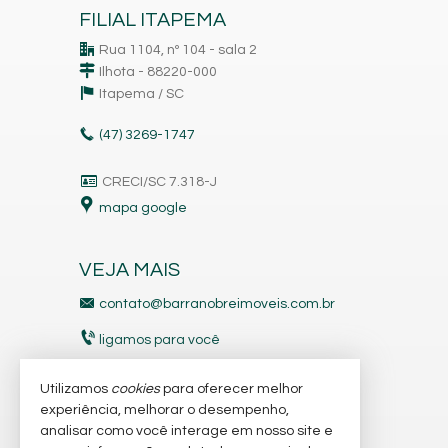
FILIAL ITAPEMA
Rua 1104, nº 104 - sala 2
Ilhota - 88220-000
Itapema /
SC
(47)
3269-1747
CRECI/SC 7.318-J
mapa google
VEJA MAIS
contato@barranobreimoveis.com.br
ligamos para você
receba nosso newsletter
Utilizamos
cookies
para oferecer melhor
experiência, melhorar o desempenho,
analisar como você interage em nosso site e
indicadores financeiros