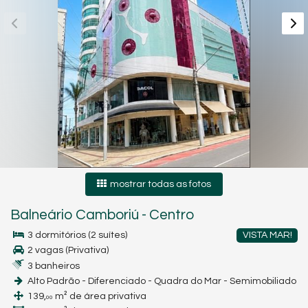
mostrar todas as fotos
Balneário Camboriú
-
Centro
3 dormitórios (2 suítes)
VISTA MAR!
2 vagas (Privativa)
3 banheiros
Alto Padrão - Diferenciado - Quadra do Mar - Semimobiliado
139,
m² de área privativa
00