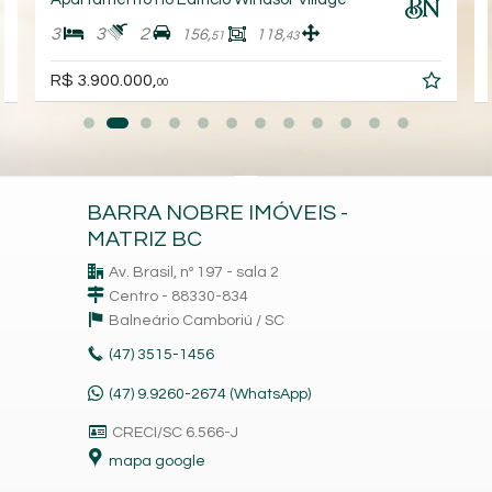
3
3
2
156,
118,
51
43
R$ 3.900.000,
00
BARRA NOBRE IMÓVEIS -
MATRIZ BC
Av. Brasil, nº 197 - sala 2
Centro - 88330-834
Balneário Camboriú /
SC
(47)
3515-1456
(47) 9.9260-2674 (WhatsApp)
CRECI/SC 6.566-J
mapa google