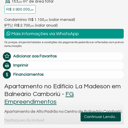
153,
m² de área total
00
R$ 3.900.000,
00
Condomínio: R$ 1.100,
(valor mensal)
00
IPTU
: R$ 2.700,
(valor anual)
00
Mais Informações via WhatsApp
Os preços, disponibilidades e condições de pagamento poderão ser alterados sem prévia
comunicação.
Adicionar aos Favoritos
Imprimir
Financiamentos
Apartamento no Edifício La Madeson em
Balneário Camboriú -
FG
Empreendimentos
Apartamento de Alto Padrão no Centro de Balneário Camboriú.
Continuar Lendo...
Destaques do imóvel: