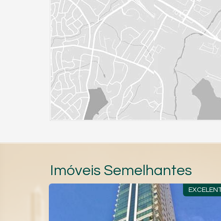
Imóveis Semelhantes
ILIADO
EXCELENTE