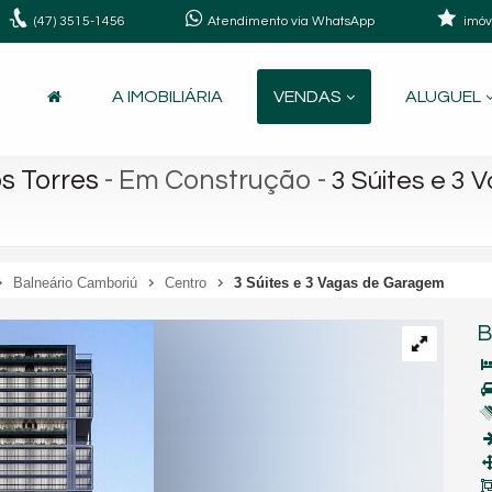
(47)
3515-1456
Atendimento via WhatsApp
imóv
A IMOBILIÁRIA
VENDAS
ALUGUEL
s Torres
- Em Construção
-
3 Súites e 3
Balneário Camboriú
Centro
3 Súites e 3 Vagas de Garagem
B