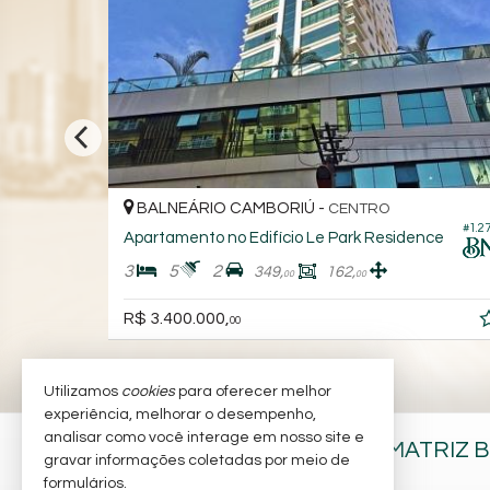
BALNEÁRIO CAMBORIÚ -
CENTRO
#1.981
#1.270
Apartamento no Edifício Le Park Residence
3
5
2
349,
162,
00
00
R$ 3.400.000,
00
Utilizamos
cookies
para oferecer melhor
experiência, melhorar o desempenho,
analisar como você interage em nosso site e
BARRA NOBRE IMÓVEIS - MATRIZ 
gravar informações coletadas por meio de
formulários.
Av. Brasil, nº 197 - sala 2