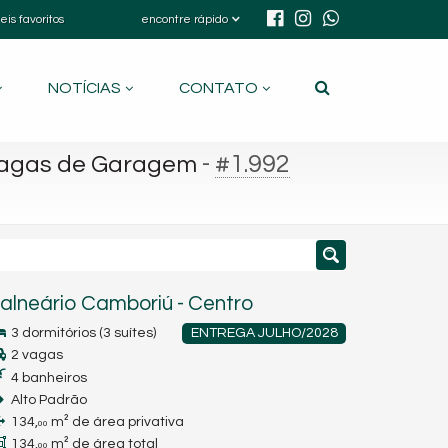
eis favoritos
encontre rápido
NOTÍCIAS
CONTATO
-
#1.992
 Vagas de Garagem
alneário Camboriú
-
Centro
3 dormitórios (3 suítes)
ENTREGA JULHO/2028
2 vagas
4 banheiros
Alto Padrão
134,
m² de área privativa
00
134,
m² de área total
00