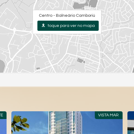
Centro - Balneário Camboriú
toque para ver no mapa
VISTA MAR