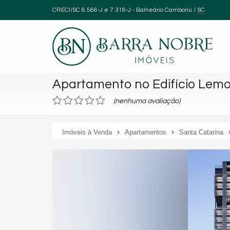
CRECI/SC 6.566-J e 7.318-J
- Balneário Camboriú /
SC
Apartamento no Edifício Lemo
(nenhuma avaliação)
Imóveis à Venda
Apartamentos
Santa Catarina