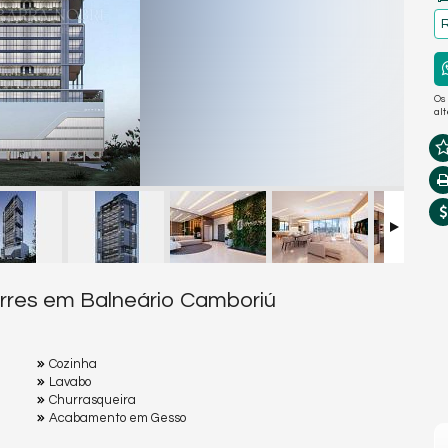
R
Os
al
rres em Balneário Camboriú
Cozinha
Lavabo
Churrasqueira
Acabamento em Gesso