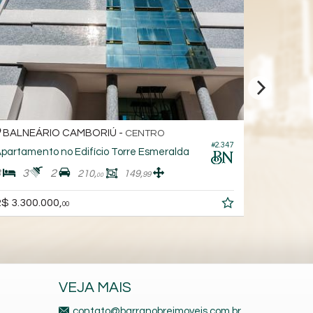
NEÁRIO CAMBORIÚ -
BALNEÁRIO 
CENTRO
#2.347
amento no Edifício Torre Esmeralda
Apartamento no
3
2
3
4
2
210,
149,
99
00
300.000,
R$ 3.800.000,
00
VEJA MAIS
contato@barranobreimoveis.com.br