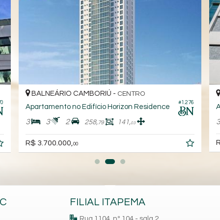
BALNEÁRIO CAMBORIÚ -
BAL
CENTRO
#1.276
Apartamento no Edifício Horizon Residence
Apart
3
3
2
3
258,
141,
79
03
R$ 3.
R$ 3.700.000,
00
BC
FILIAL ITAPEMA
Rua 1104, nº 104 - sala 2