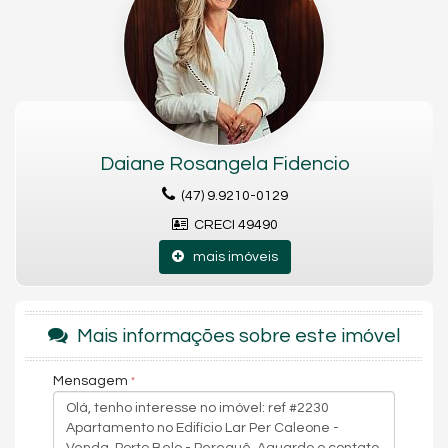
Lavabo
Características do Empreendimento
Gerador
Medidores Individuais
Playground
Elevador
Solarium
Espaço Zen
Daiane Rosangela Fidencio
Hall Decorado e Mobiliado
Lounge
(47) 9.9210-0129
Acessibilidade para PNE
CRECI 49490
Endereço:
mais imóveis
Rua Aldo Brando
Perequê
Porto Belo /
SC
Mais informações sobre este imóvel
Mensagem