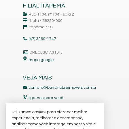
FILIAL ITAPEMA
Rua 1104, nº 104 - sala 2
Ilhota - 88220-000
Itapema /
SC
(47)
3269-1747
CRECI/SC 7.318-J
mapa google
VEJA MAIS
contato@barranobreimoveis.com.br
ligamos para você
receba nosso newsletter
Utilizamos
cookies
para oferecer melhor
experiência, melhorar o desempenho,
analisar como você interage em nosso site e
indicadores financeiros