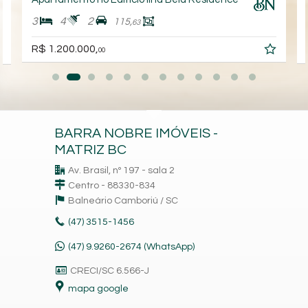
3
4
2
115,
63
R$ 1.200.000,
00
BARRA NOBRE IMÓVEIS -
MATRIZ BC
Av. Brasil, nº 197 - sala 2
Centro - 88330-834
Balneário Camboriú /
SC
(47)
3515-1456
(47) 9.9260-2674 (WhatsApp)
CRECI/SC 6.566-J
mapa google