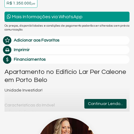
R$ 1.350.000,
00
Mais Informações via WhatsApp
Os preços, disponibilidades e condições de pagamento poderão ser alterados sem prévia
comunicação.
Adicionar aos Favoritos
Imprimir
Financiamentos
Apartamento no Edifício Lar Per Caleone
em Porto Belo
Unidade Investidor!
Continuar Lendo...
Características do Imóvel
Área de Serviço
Living
Sala para 2 Ambientes
Cozinha Americana
Espaço Gourmet