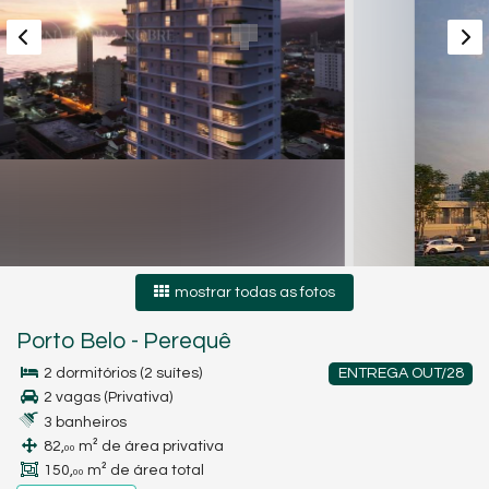
mostrar todas as fotos
Porto Belo
-
Perequê
2 dormitórios (2 suítes)
ENTREGA OUT/28
2 vagas (Privativa)
3 banheiros
82,
m² de área privativa
00
150,
m² de área total
00