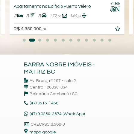
9
#1.309
Apartamento no Edifício Puerto Velero
2
3
3
177,
140,
50
00
R$ 4.350.000,
00
BARRA NOBRE IMÓVEIS -
MATRIZ BC
Av. Brasil, nº 197 - sala 2
Centro - 88330-834
Balneário Camboriú /
SC
(47)
3515-1456
(47) 9.9260-2674 (WhatsApp)
CRECI/SC 6.566-J
mapa google