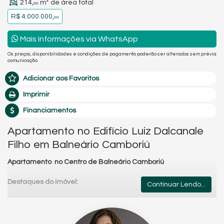
214,
m² de área total
00
R$ 4.000.000,
00
Mais Informações via WhatsApp
Os preços, disponibilidades e condições de pagamento poderão ser alterados sem prévia
comunicação.
Adicionar aos Favoritos
Imprimir
Financiamentos
Apartamento no Edifício Luiz Dalcanale
Filho em Balneário Camboriú
Apartamento no Centro de Balneário Camboriú
Destaques do imóvel:
Continuar Lendo...
162,00 m² de área privativa;
1 suíte;
Lavabo;