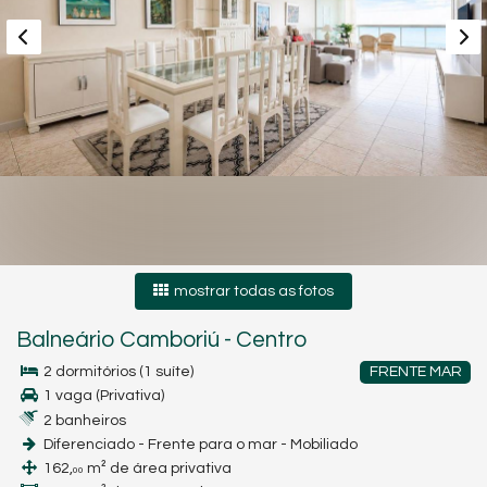
mostrar todas as fotos
Balneário Camboriú
-
Centro
2 dormitórios (1 suíte)
FRENTE MAR
1 vaga (Privativa)
2 banheiros
Diferenciado - Frente para o mar - Mobiliado
162,
m² de área privativa
00