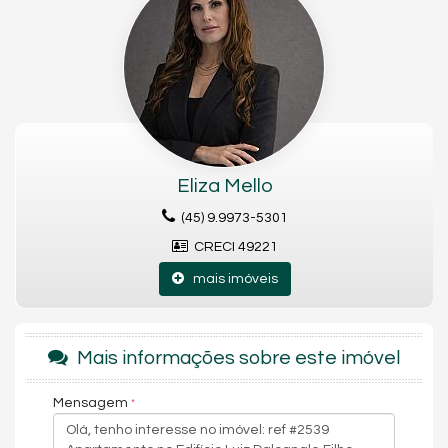
Ampla área social integrada;
1 vaga de garagem;
Localização privilegiada no Centro de Balneário Camboriú.
IMÓVEL
1 suíte + 2 dormitórios
Dependência de empregada com banheiro
1 vaga de garagem
162 m² privativos
Eliza Mello
214,83 m² total
Vista para o mar
(45) 9.9973-5301
Vista panorâmica
Amplo living
CRECI 49221
EMPREENDIMENTO
Portaria 24h
mais imóveis
Salão de festas
Espaço gourmet
Aquecimento central
Elevador
Mais informações sobre este imóvel
Interfone
Mensagem