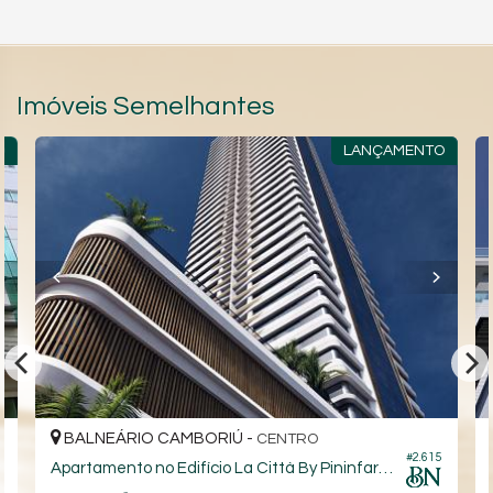
Imóveis Semelhantes
O
LANÇAMENTO
BALNEÁRIO CAMBORIÚ -
CENTRO
#2.615
9
Apartamento no Edifício La Città By Pininfarina