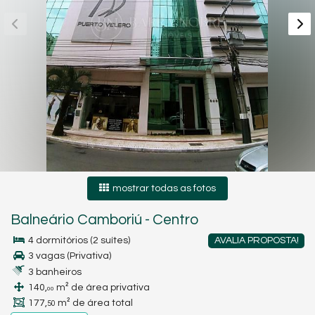
mostrar todas as fotos
Balneário Camboriú
-
Centro
4 dormitórios (2 suítes)
AVALIA PROPOSTA!
3 vagas (Privativa)
3 banheiros
140,
m² de área privativa
00
177,
m² de área total
50