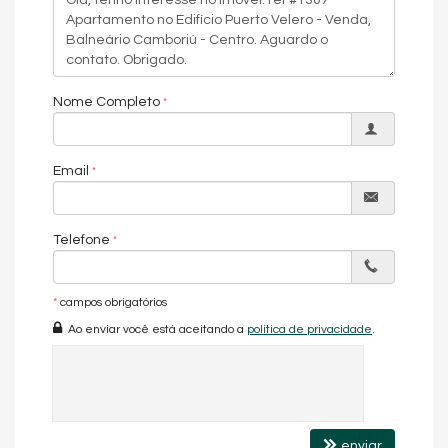
Características do Imóvel
Ar Condicionado
Vista Panorâmica
Área de Serviço
Sacada com Churrasqueira
Nome Completo
Sala de Estar
Sala de Jantar
Cozinha
Lavabo
Email
Sala de TV
Características do Empreendimento
Sauna
Telefone
Sala de Jogos
Salão de Festas
Cinema
Piscina
*
campos obrigatórios
Espaço Gourmet
Ao enviar você está aceitando a
política de privacidade
.
Brinquedoteca
enviar