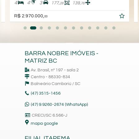
4
4
3
177,
139,
28
78
R$ 2.970.000,
00
BARRA NOBRE IMÓVEIS -
MATRIZ BC
Av. Brasil, nº 197 - sala 2
Centro - 88330-834
Balneário Camboriú /
SC
(47)
3515-1456
(47) 9.9260-2674 (WhatsApp)
CRECI/SC 6.566-J
mapa google
FILIAL ITAPEMA