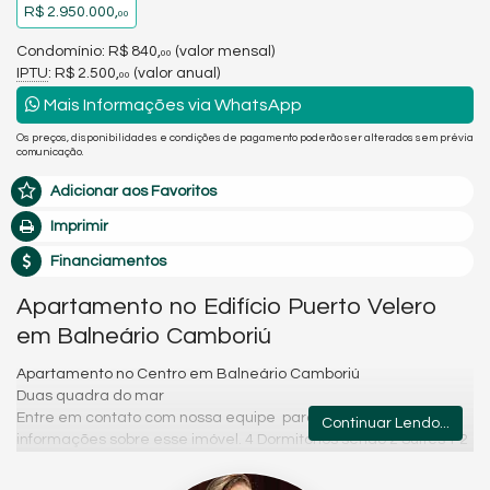
R$ 2.950.000,
00
Condomínio: R$ 840,
(valor mensal)
00
IPTU
: R$ 2.500,
(valor anual)
00
Mais Informações via WhatsApp
Os preços, disponibilidades e condições de pagamento poderão ser alterados sem prévia
comunicação.
Adicionar aos Favoritos
Imprimir
Financiamentos
Apartamento no Edifício Puerto Velero
em Balneário Camboriú
Apartamento no Centro em Balneário Camboriú
Duas quadra do mar
Entre em contato com nossa equipe para saber mais
Continuar Lendo...
informações sobre esse imóvel. 4 Dormitórios sendo 2 Suítes + 2
Demi-Suíte.