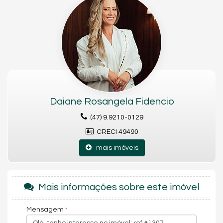
APARTAMENTO
4 Dormitórios sendo 2 Suítes + 2 Demi-Suíte
2 Banheiros
1 Lavabo
Cozinha
Sala de estar
Sala de jantar
Área de serviço
3 Vagas privativas
Duas quadras do mar
Daiane Rosangela Fidencio
EMPREENDIMENTO
2 apartamentos por andar
(47) 9.9210-0129
Área de Lazer
Piscina com deck ao ar livre
CRECI 49490
Salão de festas
Espaço gourmet
mais imóveis
Home cinema
Fitness
Sauna
Sala de jogos
Mais informações sobre este imóvel
Brinquedoteca
Playground
Reaproveitamento de águas pluviais
Mensagem
Ambientes da área de lazer entregues decorados e mobiliados.