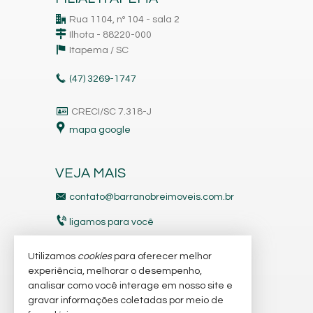
Rua 1104, nº 104 - sala 2
Ilhota - 88220-000
Itapema /
SC
(47)
3269-1747
CRECI/SC 7.318-J
mapa google
VEJA MAIS
contato@barranobreimoveis.com.br
ligamos para você
receba nosso newsletter
Utilizamos
cookies
para oferecer melhor
experiência, melhorar o desempenho,
analisar como você interage em nosso site e
indicadores financeiros
gravar informações coletadas por meio de
imóveis favoritos