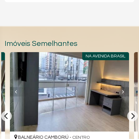
Imóveis Semelhantes
E
NA AVENIDA BRASIL
BALNEÁRIO CAMBORIÚ -
CENTRO