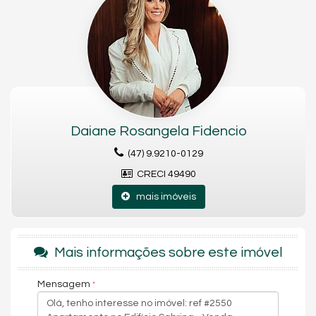
as características do empreendimento, destacam-se
elevador, salão de festas, hall de entrada e excelente padrão
de conservação. Os apartamentos contam com plantas
funcionais, ambientes bem distribuídos, ótima iluminação
natural e opções com vista parcial para o mar, proporcionando
conforto e praticidade no dia a dia. Algumas unidades possuem
garagem rotativa e sacada integrada, valorizando ainda mais
o imóvel.
Daiane Rosangela Fidencio
Características do Imóvel
(47) 9.9210-0129
Sala
Sala de Jantar
CRECI 49490
Cozinha
Sacada Integrada
mais imóveis
Decorado
Acabamento em Gesso
Móveis Planejados
Mais informações sobre este imóvel
Endereço:
Avenida Brasil
Mensagem
Centro
Balneário Camboriú /
SC