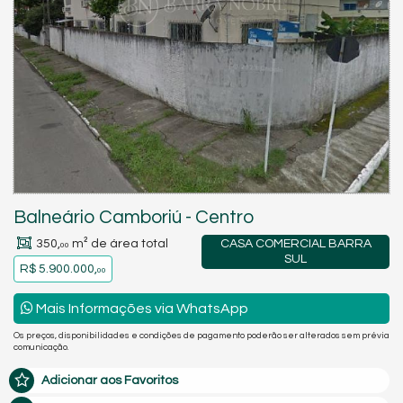
Balneário Camboriú
-
Centro
350,
m² de área total
CASA COMERCIAL BARRA
00
SUL
R$ 5.900.000,
00
Mais Informações via WhatsApp
Os preços, disponibilidades e condições de pagamento poderão ser alterados sem prévia
comunicação.
Adicionar aos Favoritos