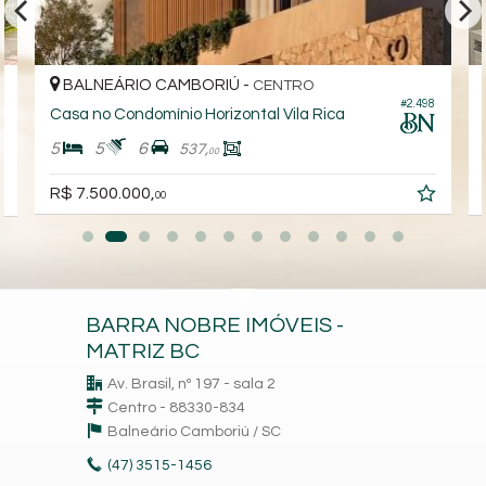
BALNEÁRIO CAMBORIÚ -
CENTRO
#2.498
7
Casa no Condomínio Horizontal Vila Rica
5
5
6
537,
00
R$ 7.500.000,
00
BARRA NOBRE IMÓVEIS -
MATRIZ BC
Av. Brasil, nº 197 - sala 2
Centro - 88330-834
Balneário Camboriú /
SC
(47)
3515-1456