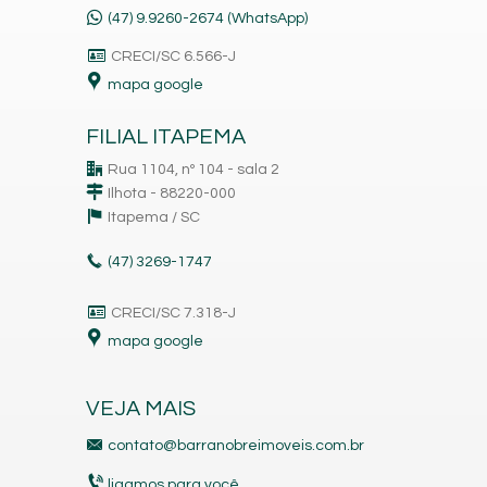
(47) 9.9260-2674 (WhatsApp)
CRECI/SC 6.566-J
mapa google
FILIAL ITAPEMA
Rua 1104, nº 104 - sala 2
Ilhota - 88220-000
Itapema /
SC
(47)
3269-1747
CRECI/SC 7.318-J
mapa google
VEJA MAIS
contato@barranobreimoveis.com.br
ligamos para você