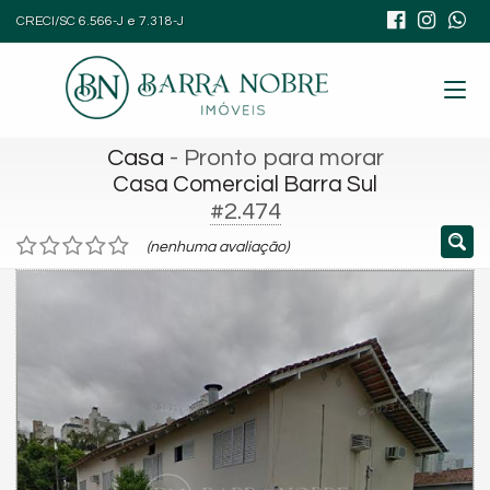
CRECI/SC 6.566-J e 7.318-J
Casa
- Pronto para morar
Casa Comercial Barra Sul
#2.474
(nenhuma avaliação)