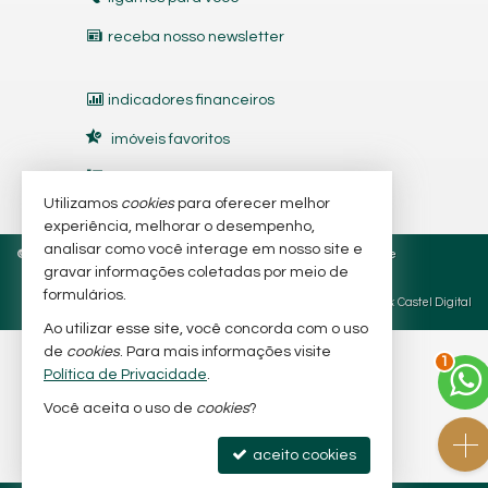
receba nosso newsletter
indicadores financeiros
imóveis favoritos
mapa de imóveis
Utilizamos
cookies
para oferecer melhor
experiência, melhorar o desempenho,
analisar como você interage em nosso site e
©
2026
CRECI/SC 6.566-J e 7.318-J
Política de Privacidade
gravar informações coletadas por meio de
formulários.
Site para imobiliárias
: Castel Digital
Ao utilizar esse site, você concorda com o uso
de
cookies
. Para mais informações visite
2
Política de Privacidade
.
Você aceita o uso de
cookies
?
aceito cookies