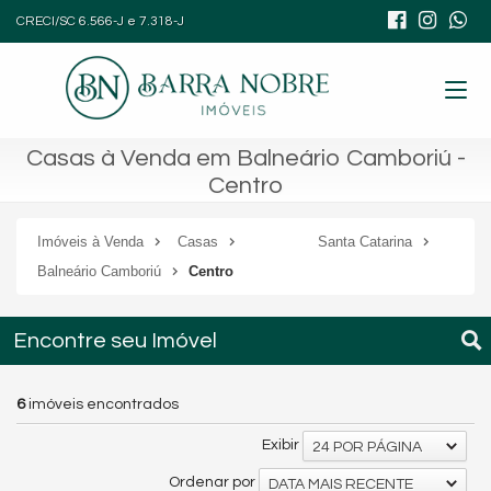
CRECI/SC 6.566-J e 7.318-J
Casas à Venda em Balneário Camboriú -
Centro
Imóveis à Venda
Casas
Santa Catarina
Balneário Camboriú
Centro
Encontre seu Imóvel
6
imóveis encontrados
Exibir
24 POR PÁGINA
Ordenar por
DATA MAIS RECENTE