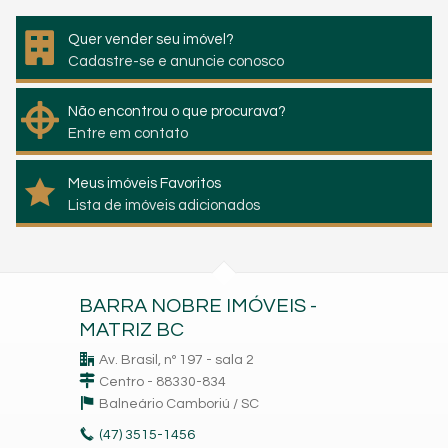
Quer vender seu imóvel?
Cadastre-se e anuncie conosco
Não encontrou o que procurava?
Entre em contato
Meus imóveis Favoritos
Lista de imóveis adicionados
BARRA NOBRE IMÓVEIS -
MATRIZ BC
Av. Brasil, nº 197 - sala 2
Centro - 88330-834
Balneário Camboriú /
SC
(47)
3515-1456