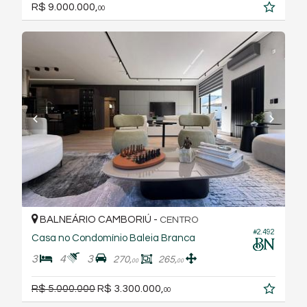
R$ 9.000.000,
00
BALNEÁRIO CAMBORIÚ -
CENTRO
#2.492
Casa no Condomínio Baleia Branca
3
4
3
270,
265,
00
00
R$ 5.000.000
R$ 3.300.000,
00