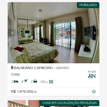
MOBILIADO
BALNEÁRIO CAMBORIÚ -
CENTRO
#1.925
Casa
3
4
2
180,
00
R$ 1.870.000,
00
CASA EM LOCALIZAÇÃO PRIVILEGIA