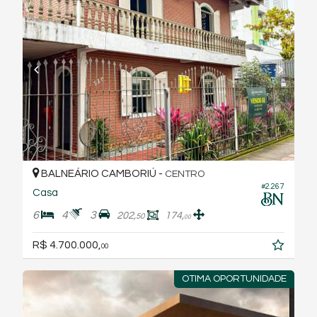
BALNEÁRIO CAMBORIÚ -
CENTRO
#2.267
Casa
6
4
3
202,
174,
50
00
R$ 4.700.000,
00
OTIMA OPORTUNIDADE