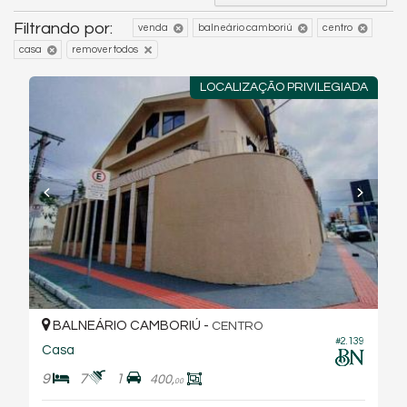
Filtrando por:
venda
balneário camboriú
centro
casa
remover todos
LOCALIZAÇÃO PRIVILEGIADA
BALNEÁRIO CAMBORIÚ -
CENTRO
#2.139
Casa
9
7
1
400,
00