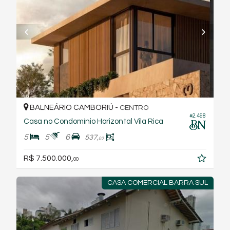
BALNEÁRIO CAMBORIÚ -
CENTRO
#2.498
Casa no Condomínio Horizontal Vila Rica
5
5
6
537,
00
R$ 7.500.000,
00
CASA COMERCIAL BARRA SUL