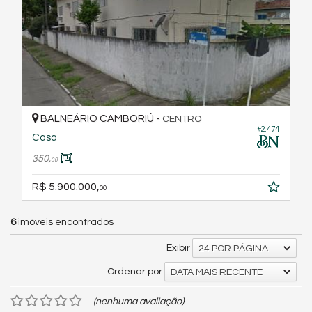
BALNEÁRIO CAMBORIÚ -
CENTRO
#2.474
Casa
350,
00
R$ 5.900.000,
00
6
imóveis encontrados
Exibir
24 POR PÁGINA
Ordenar por
DATA MAIS RECENTE
(nenhuma avaliação)