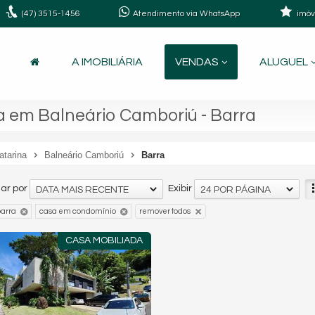
(47)
3515-1456
Atendimento via WhatsApp
imóv
A IMOBILIÁRIA
VENDAS
ALUGUEL
 em Balneário Camboriú - Barra
atarina
Balneário Camboriú
Barra
ar por
Exibir
DATA MAIS RECENTE
24 POR PÁGINA
arra
casa em condomínio
remover todos
CASA MOBILIADA