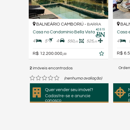
BALNEÁRIO CAMBORIÚ -
BALN
BARRA
#2.619
Casa no Condomínio Bella Vista
Casa 
4
5
4
4
550,
525,
00
00
R$ 6.5
R$ 12.200.000,
00
Orden
2
imóveis encontrados
(nenhuma avaliação)
Quer vender seu imóvel?
Cadastre-se e anuncie
conosco