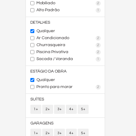
Mobiliado
2
Alto Padrão
1
DETALHES
Qualquer
Ar Condicionado
2
Churrasqueira
2
Piscina Privativa
2
Sacada / Varanda
1
ESTÁGIO DA OBRA
Qualquer
Pronto para morar
2
SUÍTES
1+
2+
3+
4+
5+
GARAGENS
1+
2+
3+
4+
5+