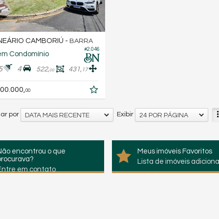
EÁRIO CAMBORIÚ -
BARRA
#2.046
em Condomínio
5
4
522,
431,
17
00
00.000,
00
ar por
Exibir
DATA MAIS RECENTE
24 POR PÁGINA
Não encontrou o que
Meus imóveis Favoritos
procurava?
Lista de imóveis adicion
Entre em contato