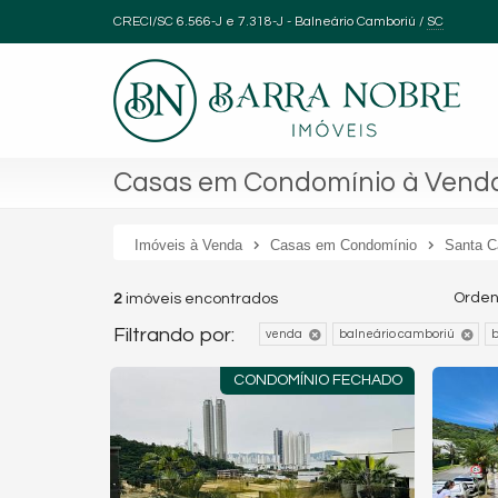
CRECI/SC 6.566-J e 7.318-J
- Balneário Camboriú /
SC
Casas em Condomínio à Venda
Imóveis à Venda
Casas em Condomínio
Santa C
Orden
2
imóveis encontrados
Filtrando por:
venda
balneário camboriú
b
CONDOMÍNIO FECHADO