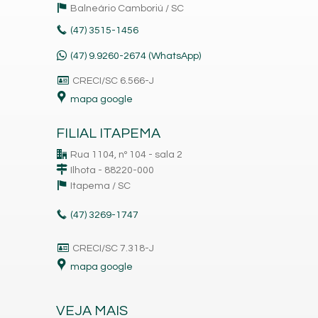
Balneário Camboriú /
SC
(47)
3515-1456
(47) 9.9260-2674 (WhatsApp)
CRECI/SC 6.566-J
mapa google
FILIAL ITAPEMA
Rua 1104, nº 104 - sala 2
Ilhota - 88220-000
Itapema /
SC
(47)
3269-1747
CRECI/SC 7.318-J
mapa google
VEJA MAIS