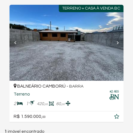
TERRENO + CASA À VENDA BC
BALNEÁRIO CAMBORIÚ -
BARRA
#2.469
Terreno
2
1
420,
60,
00
00
R$ 1.590.000,
00
1
imóvel encontrado