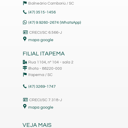
Balneário Camboriú /
SC
(47)
3515-1456
(47) 9.9260-2674 (WhatsApp)
CRECI/SC 6.566-J
mapa google
FILIAL ITAPEMA
Rua 1104, nº 104 - sala 2
Ilhota - 88220-000
Itapema /
SC
(47)
3269-1747
CRECI/SC 7.318-J
mapa google
VEJA MAIS