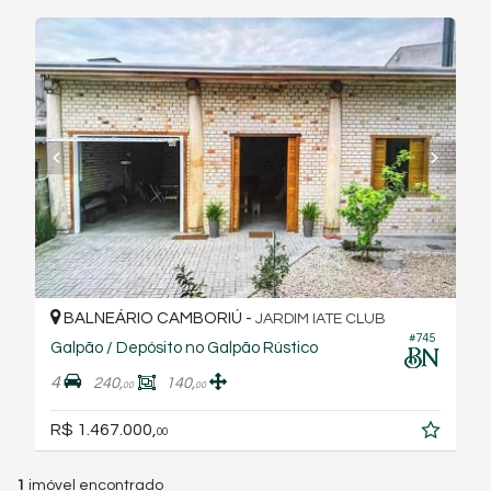
BALNEÁRIO CAMBORIÚ -
JARDIM IATE CLUB
#745
Galpão / Depósito no Galpão Rústico
4
240,
140,
00
00
R$ 1.467.000,
00
1
imóvel encontrado