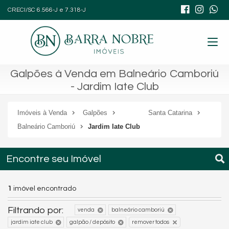
CRECI/SC 6.566-J e 7.318-J
Galpões à Venda em Balneário Camboriú
- Jardim Iate Club
Imóveis à Venda
Galpões
Santa Catarina
Balneário Camboriú
Jardim Iate Club
Encontre seu Imóvel
1
imóvel encontrado
Filtrando por:
venda
balneário camboriú
jardim iate club
galpão / depósito
remover todos