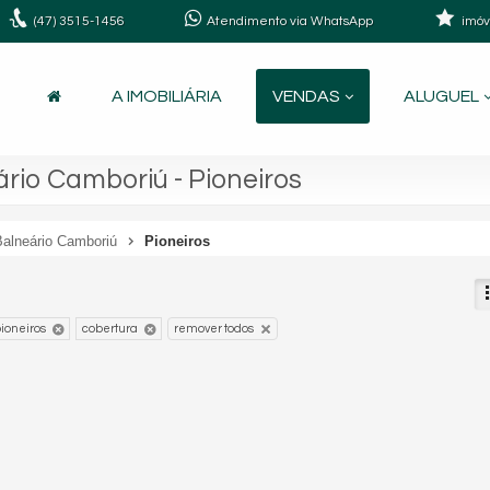
(47)
3515-1456
Atendimento via WhatsApp
imóv
A IMOBILIÁRIA
VENDAS
ALUGUEL
rio Camboriú - Pioneiros
Balneário Camboriú
Pioneiros
ioneiros
cobertura
remover todos