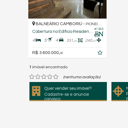
BALNEÁRIO CAMBORIÚ -
PIONEIROS
#1.505
Cobertura no Edificio Residencial Solar Di Veneza
4
5
4
331,
240,
00
00
R$ 3.600.000,
00
1
imóvel encontrado
(nenhuma avaliação)
Quer vender seu imóvel?
Cadastre-se e anuncie
conosco