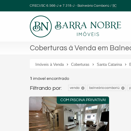
CRECI/SC 6.566-J e 7.318-J
- Balneário Camboriú /
SC
Coberturas à Venda em Balneá
Imóveis à Venda
Coberturas
Santa Catarina
1
imóvel encontrado
Filtrando por:
venda
balneário camboriú
p
COM PISCINA PRIVATIVA!