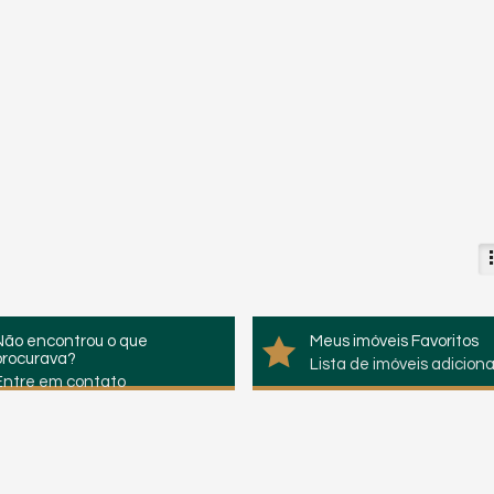
Não encontrou o que
Meus imóveis Favoritos
procurava?
Lista de imóveis adicion
Entre em contato