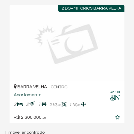
2 DORMITÓRIOS BARRA VELHA
BARRA VELHA -
CENTRO
#2.518
Apartamento
2
2
1
210,
118,
00
00
R$ 2.300.000,
00
1
imóvel encontrado