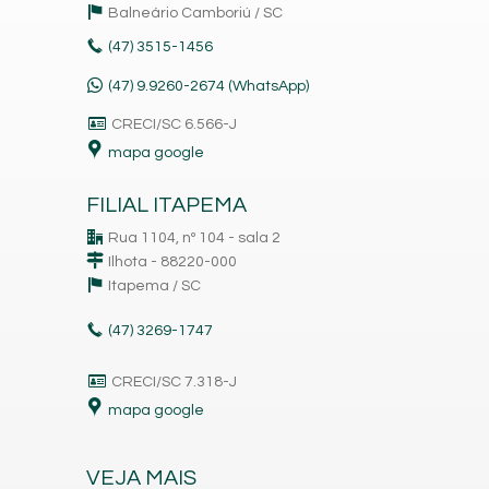
Balneário Camboriú /
SC
(47)
3515-1456
(47) 9.9260-2674 (WhatsApp)
CRECI/SC 6.566-J
mapa google
FILIAL ITAPEMA
Rua 1104, nº 104 - sala 2
Ilhota - 88220-000
Itapema /
SC
(47)
3269-1747
CRECI/SC 7.318-J
mapa google
VEJA MAIS