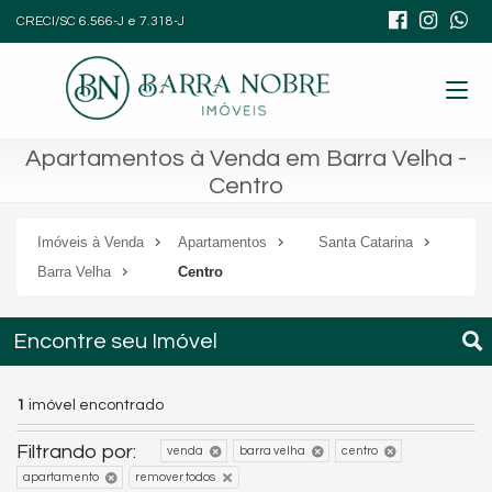
CRECI/SC 6.566-J e 7.318-J
Apartamentos à Venda em Barra Velha -
Centro
Imóveis à Venda
Apartamentos
Santa Catarina
Barra Velha
Centro
Encontre seu Imóvel
1
imóvel encontrado
Filtrando por:
venda
barra velha
centro
apartamento
remover todos