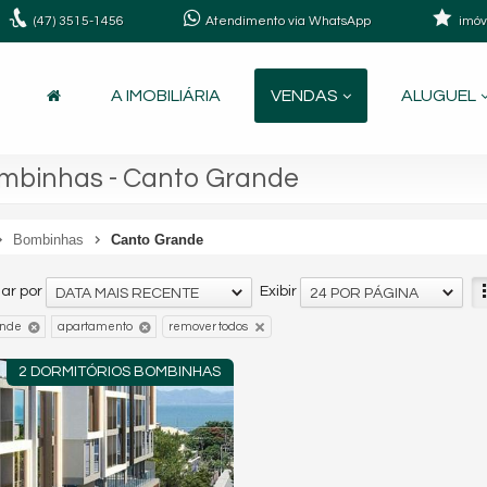
(47)
3515-1456
Atendimento via WhatsApp
imóv
A IMOBILIÁRIA
VENDAS
ALUGUEL
mbinhas - Canto Grande
Bombinhas
Canto Grande
ar por
Exibir
DATA MAIS RECENTE
24 POR PÁGINA
ande
apartamento
remover todos
2 DORMITÓRIOS BOMBINHAS