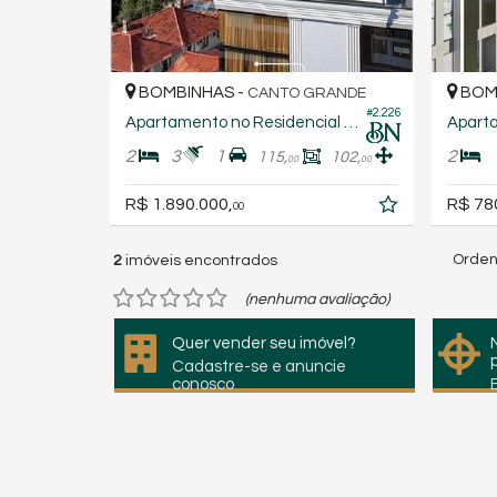
BOMBINHAS -
BOM
CANTO GRANDE
#2.226
Apartamento no Residencial Partenon
2
3
1
2
115,
102,
00
00
R$ 1.890.000,
R$ 78
00
Orden
2
imóveis encontrados
(nenhuma avaliação)
Quer vender seu imóvel?
Cadastre-se e anuncie
conosco