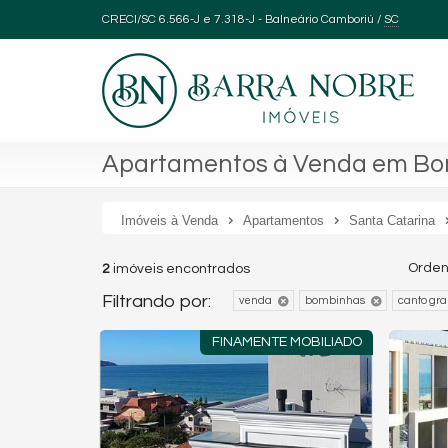
CRECI/SC 6.566-J e 7.318-J
- Balneário Camboriú /
SC
Apartamentos à Venda em Bo
Imóveis à Venda
Apartamentos
Santa Catarina
Orden
2
imóveis encontrados
Filtrando por:
venda
bombinhas
canto gr
FINAMENTE MOBILIADO