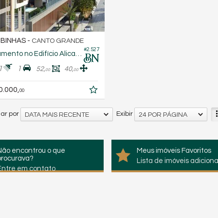
BINHAS -
CANTO GRANDE
#2.527
Apartamento no Edifício Alicante Residence
1
1
52,
40,
00
00
0.000,
00
ar por
Exibir
DATA MAIS RECENTE
24 POR PÁGINA
Não encontrou o que
Meus imóveis Favoritos
procurava?
Lista de imóveis adicion
Entre em contato