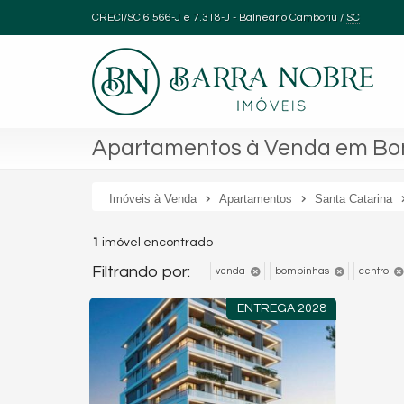
CRECI/SC 6.566-J e 7.318-J
- Balneário Camboriú /
SC
Apartamentos à Venda em Bom
Imóveis à Venda
Apartamentos
Santa Catarina
1
imóvel encontrado
Filtrando por:
venda
bombinhas
centro
ENTREGA 2028