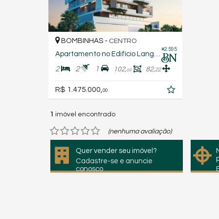
BOMBINHAS -
CENTRO
#2.595
Apartamento no Edifício Langer Residencial
2
2
1
102,
82,
22
00
R$ 1.475.000,
00
1
imóvel encontrado
(nenhuma avaliação)
Quer vender seu imóvel?
Cadastre-se e anuncie
conosco