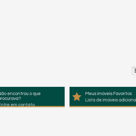
Não encontrou o que
Meus imóveis Favoritos
procurava?
Lista de imóveis adicion
Entre em contato