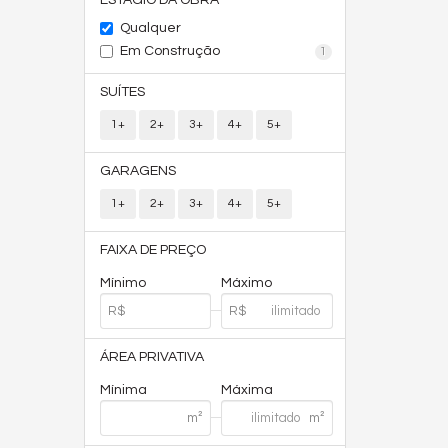
ESTÁGIO DA OBRA
Qualquer
Em Construção
1
SUÍTES
1+
2+
3+
4+
5+
GARAGENS
1+
2+
3+
4+
5+
FAIXA DE PREÇO
Mínimo
Máximo
ÁREA PRIVATIVA
Mínima
Máxima