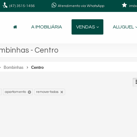
(47)
3515-1456
Atendimento via WhatsApp
imóv
A IMOBILIÁRIA
VENDAS
ALUGUEL
binhas - Centro
Bombinhas
Centro
apartamento
remover todos