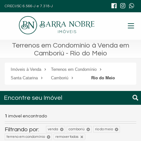
CRECI/SC 6.566-J e 7.318-J
Terrenos em Condomínio à Venda em
Camboriú - Rio do Meio
Imóveis à Venda
Terrenos em Condomínio
Santa Catarina
Camboriú
Rio do Meio
Encontre seu Imóvel
1
imóvel encontrado
Filtrando por:
venda
camboriú
rio do meio
terreno em condomínio
remover todos