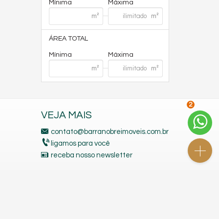
Mínima
Máxima
ÁREA TOTAL
Mínima
Máxima
2
VEJA MAIS
contato@barranobreimoveis.com.br
ligamos para você
receba nosso newsletter
indicadores financeiros
imóveis favoritos
mapa de imóveis