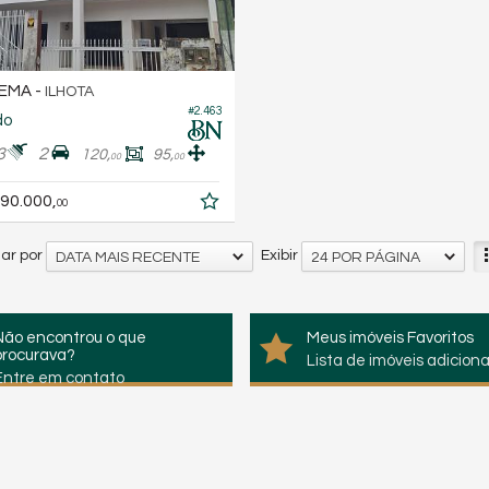
EMA -
ILHOTA
#2.463
do
3
2
120,
95,
00
00
90.000,
00
ar por
Exibir
DATA MAIS RECENTE
24 POR PÁGINA
Não encontrou o que
Meus imóveis Favoritos
procurava?
Lista de imóveis adicion
Entre em contato