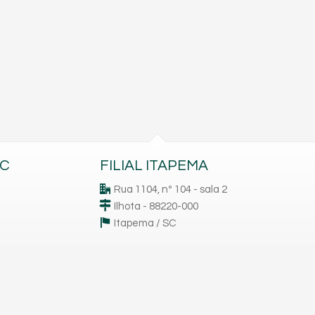
BC
FILIAL ITAPEMA
Rua 1104, nº 104 - sala 2
Ilhota - 88220-000
Itapema /
SC
(47)
3269-1747
CRECI/SC 7.318-J
mapa google