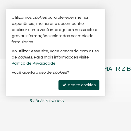
Utilizamos
cookies
para oferecer melhor
experiência, melhorar o desempenho,
analisar como você interage em nosso site e
gravar informações coletadas por meio de
formulários.
Ao utilizar esse site, você concorda com o uso
de
cookies
. Para mais informações visite
Política de Privacidade
.
BARRA NOBRE IMÓVEIS - MATRIZ 
Você aceita o uso de
cookies
?
Av. Brasil, nº 197 - sala 2
aceito cookies
Centro - 88330-834
Balneário Camboriú /
SC
(47)
3515-1456
(47) 9.9260-2674 (WhatsApp)
CRECI/SC 6.566-J
mapa google