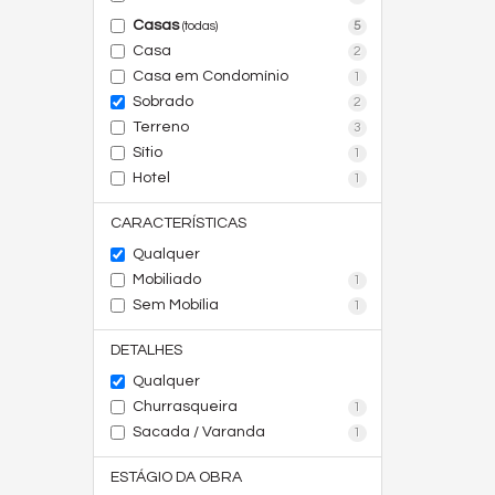
Casas
5
(todas)
Casa
2
Casa em Condomínio
1
Sobrado
2
Terreno
3
Sítio
1
Hotel
1
CARACTERÍSTICAS
Qualquer
Mobiliado
1
Sem Mobília
1
DETALHES
Qualquer
Churrasqueira
1
Sacada / Varanda
1
ESTÁGIO DA OBRA