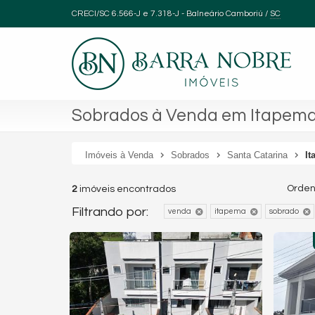
CRECI/SC 6.566-J e 7.318-J
- Balneário Camboriú /
SC
Sobrados à Venda em Itapema 
Imóveis à Venda
Sobrados
Santa Catarina
It
Orden
2
imóveis encontrados
Filtrando por:
venda
itapema
sobrado