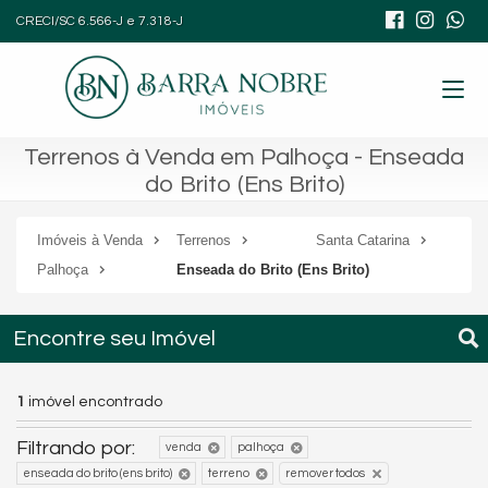
CRECI/SC 6.566-J e 7.318-J
Terrenos à Venda em Palhoça - Enseada
do Brito (Ens Brito)
Imóveis à Venda
Terrenos
Santa Catarina
Palhoça
Enseada do Brito (Ens Brito)
Encontre seu Imóvel
1
imóvel encontrado
Filtrando por:
venda
palhoça
enseada do brito (ens brito)
terreno
remover todos