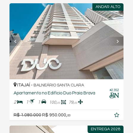
ANDAR ALTO
ITAJAÍ -
BALNEÁRIO SANTA CLARA
#2.392
Apartamento no Edifício Duo Praia Brava
2
1
1
100,
79,
00
00
R$ 1.080.000
R$ 950.000,
00
ENTREGA 2028