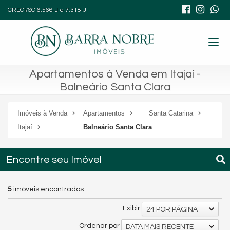
CRECI/SC 6.566-J e 7.318-J
Apartamentos à Venda em Itajaí -
Balneário Santa Clara
Imóveis à Venda
Apartamentos
Santa Catarina
Itajaí
Balneário Santa Clara
Encontre seu Imóvel
5
imóveis encontrados
Exibir
24 POR PÁGINA
Ordenar por
DATA MAIS RECENTE