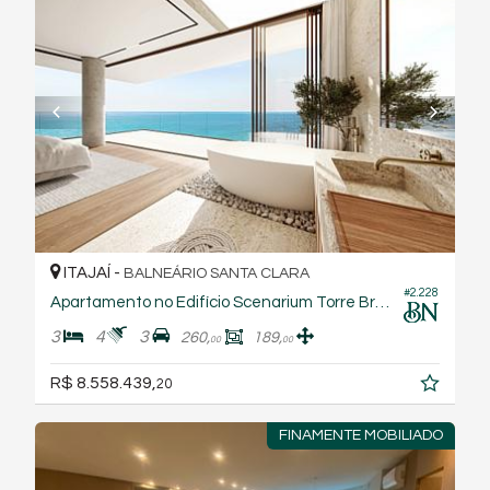
ITAJAÍ -
BALNEÁRIO SANTA CLARA
#2.228
Apartamento no Edifício Scenarium Torre Breeze
3
4
3
260,
189,
00
00
R$ 8.558.439,
20
FINAMENTE MOBILIADO