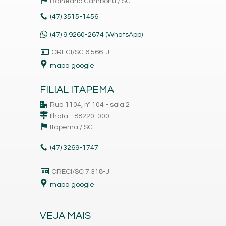
Balneário Camboriú /
SC
(47)
3515-1456
(47) 9.9260-2674 (WhatsApp)
CRECI/SC 6.566-J
mapa google
FILIAL ITAPEMA
Rua 1104, nº 104 - sala 2
Ilhota - 88220-000
Itapema /
SC
(47)
3269-1747
CRECI/SC 7.318-J
mapa google
VEJA MAIS