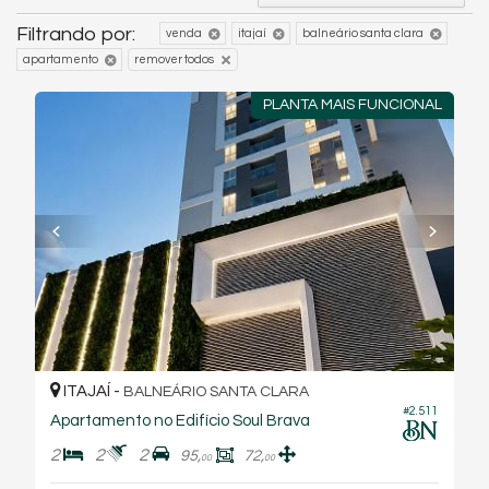
Filtrando por:
venda
itajaí
balneário santa clara
apartamento
remover todos
PLANTA MAIS FUNCIONAL
ITAJAÍ -
BALNEÁRIO SANTA CLARA
#2.511
Apartamento no Edifício Soul Brava
2
2
2
95,
72,
00
00