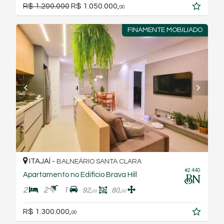
R$ 1.200.000
R$ 1.050.000,
00
FINAMENTE MOBILIADO
ITAJAÍ -
BALNEÁRIO SANTA CLARA
#2.440
Apartamento no Edificio Brava Hill
2
2
1
92,
80,
00
00
R$ 1.300.000,
00