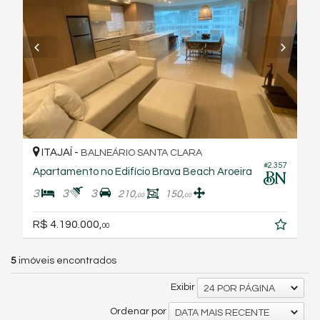
ITAJAÍ -
BALNEÁRIO SANTA CLARA
#2.357
Apartamento no Edifício Brava Beach Aroeira
3
3
3
210,
150,
00
00
R$ 4.190.000,
00
5
imóveis encontrados
Exibir
24 POR PÁGINA
Ordenar por
DATA MAIS RECENTE